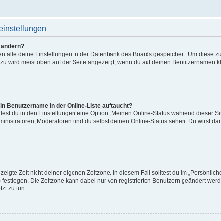
einstellungen
n ändern?
den alle deine Einstellungen in der Datenbank des Boards gespeichert. Um diese z
azu wird meist oben auf der Seite angezeigt, wenn du auf deinen Benutzernamen kli
in Benutzername in der Online-Liste auftaucht?
ndest du in den Einstellungen eine Option „Meinen Online-Status während dieser S
ministratoren, Moderatoren und du selbst deinen Online-Status sehen. Du wirst da
eigte Zeit nicht deiner eigenen Zeitzone. In diesem Fall solltest du im „Persönlic
..) festlegen. Die Zeitzone kann dabei nur von registrierten Benutzern geändert werd
tzt zu tun.