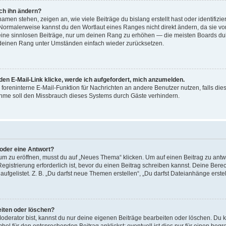
ch ihn ändern?
men stehen, zeigen an, wie viele Beiträge du bislang erstellt hast oder identifizi
Normalerweise kannst du den Wortlaut eines Ranges nicht direkt ändern, da sie vo
keine sinnlosen Beiträge, nur um deinen Rang zu erhöhen — die meisten Boards dul
 deinen Rang unter Umständen einfach wieder zurücksetzen.
den E-Mail-Link klicke, werde ich aufgefordert, mich anzumelden.
e foreninterne E-Mail-Funktion für Nachrichten an andere Benutzer nutzen, falls di
hme soll den Missbrauch dieses Systems durch Gäste verhindern.
 oder eine Antwort?
 zu eröffnen, musst du auf „Neues Thema“ klicken. Um auf einen Beitrag zu antwo
 Registrierung erforderlich ist, bevor du einen Beitrag schreiben kannst. Deine Be
aufgelistet. Z. B. „Du darfst neue Themen erstellen“, „Du darfst Dateianhänge erste
eiten oder löschen?
oderator bist, kannst du nur deine eigenen Beiträge bearbeiten oder löschen. Du k
ol für den entsprechenden Beitrag anklickst; eventuell ist dies nur für einen beg