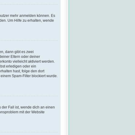
Benutzer mehr anmelden können. Es
den. Um Hilfe zu erhalten, wende
n, dann gibt es zwei
deiner Eltern oder deiner
konto vielleicht aktiviert werden.
bst erledigen oder ein
erhalten hast, folge den dort
einem Spam-Filter blockiert wurde.
 der Fall ist, wende dich an einen
ionsproblem mit der Website