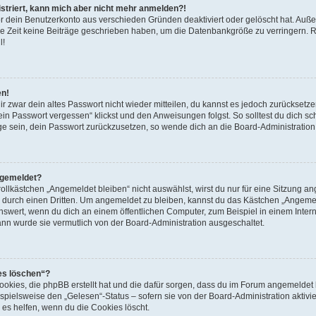
gistriert, kann mich aber nicht mehr anmelden?!
or dein Benutzerkonto aus verschieden Gründen deaktiviert oder gelöscht hat. Auß
re Zeit keine Beiträge geschrieben haben, um die Datenbankgröße zu verringern. Re
l!
en!
ir zwar dein altes Passwort nicht wieder mitteilen, du kannst es jedoch zurücksetz
in Passwort vergessen“ klickst und den Anweisungen folgst. So solltest du dich s
Lage sein, dein Passwort zurückzusetzen, so wende dich an die Board-Administration
bgemeldet?
lkästchen „Angemeldet bleiben“ nicht auswählst, wirst du nur für eine Sitzung an
 durch einen Dritten. Um angemeldet zu bleiben, kannst du das Kästchen „Angem
nswert, wenn du dich an einem öffentlichen Computer, zum Beispiel in einem Intern
dann wurde sie vermutlich von der Board-Administration ausgeschaltet.
ies löschen“?
Cookies, die phpBB erstellt hat und die dafür sorgen, dass du im Forum angemelde
spielsweise den „Gelesen“-Status – sofern sie von der Board-Administration aktiv
es helfen, wenn du die Cookies löscht.