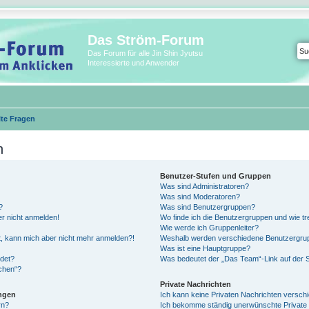
Das Ström-Forum
Das Forum für alle Jin Shin Jyutsu
Interessierte und Anwender
lte Fragen
n
Benutzer-Stufen und Gruppen
Was sind Administratoren?
Was sind Moderatoren?
?
Was sind Benutzergruppen?
er nicht anmelden!
Wo finde ich die Benutzergruppen und wie tre
Wie werde ich Gruppenleiter?
ert, kann mich aber nicht mehr anmelden?!
Weshalb werden verschiedene Benutzergrupp
Was ist eine Hauptgruppe?
det?
Was bedeutet der „Das Team“-Link auf der S
schen“?
Private Nachrichten
ungen
Ich kann keine Privaten Nachrichten versch
rn?
Ich bekomme ständig unerwünschte Private 