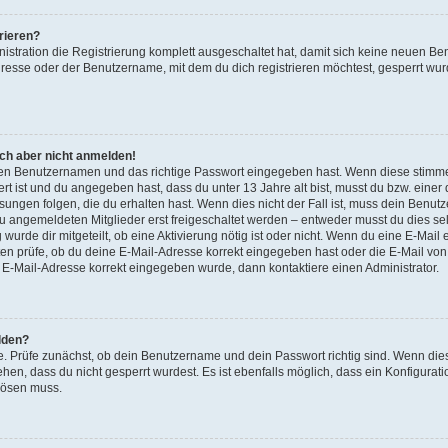
rieren?
nistration die Registrierung komplett ausgeschaltet hat, damit sich keine neuen 
resse oder der Benutzername, mit dem du dich registrieren möchtest, gesperrt wur
ich aber nicht anmelden!
igen Benutzernamen und das richtige Passwort eingegeben hast. Wenn diese stimme
ert ist und du angegeben hast, dass du unter 13 Jahre alt bist, musst du bzw. einer 
gen folgen, die du erhalten hast. Wenn dies nicht der Fall ist, muss dein Benutzer
 angemeldeten Mitglieder erst freigeschaltet werden – entweder musst du dies sel
 wurde dir mitgeteilt, ob eine Aktivierung nötig ist oder nicht. Wenn du eine E-Mail 
n prüfe, ob du deine E-Mail-Adresse korrekt eingegeben hast oder die E-Mail von 
e E-Mail-Adresse korrekt eingegeben wurde, dann kontaktiere einen Administrator.
lden?
e. Prüfe zunächst, ob dein Benutzername und dein Passwort richtig sind. Wenn dies
hen, dass du nicht gesperrt wurdest. Es ist ebenfalls möglich, dass ein Konfigurat
 lösen muss.