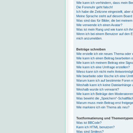
Wie kann ich verhindern, dass mein Ben
Die Forenuhr geht falsch!
Ich habe die Zeitzone eingestellt, aber
Meine Sprache steht auf diesem Board 
Was sind das für Bilder, die bei mein
Wie verwende ich einen Avatar?
Was ist mein Rang und wie kann ich ih
Wenn ich bei einem Benutzer auf den E-M
mich anzumelden.
Beiträge schreiben
Wie erstelle ich ein neues Thema oder 
Wie kann ich einen Beitrag bearbeiten 
Wie kann ich meinem Beitrag eine Sign
Wie kann ich eine Umfrage erstellen?
Wieso kann ich nicht mehr Antwortmögli
Wie bearbeite oder lösche ich eine Um
Warum kann ich auf bestimmte Foren ni
Weshalb kann ich keine Dateianhänge 
Weshalb wurde ich verwarnt?
Wie kann ich Beiträge den Moderatore
Was bewirkt die „Speichern“-Schaltfläc
Warum muss mein Beitrag erst freige
Wie markiere ich ein Thema als neu?
Textformatierung und Thementypen
Was ist BBCode?
Kann ich HTML benutzen?
Was sind Smileys?