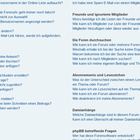
utzername in der Online-Liste auftaucht?
Ich habe eine Spam-E-Mail von einem Mitgli
 die Forenuhr geht immer noch falsch!
Freunde und ignorierte Mitglieder
nicht zur Auswahl!
Wozu benötige ich die Listen der Freunde und
em Benutzernamen angezeigt werden?
Wie kann ich Mitglieder zur Liste der Freunde
Mitglieder hinzufügen oder diese wieder aus
n ändern?
ail-Link klicke, werde ich aufgefordert,
Die Foren durchsuchen
Wie kann ich ein Forum oder mehrere Fore
Weshalb erhalte ich bei der Suche keine Er
Warum bekomme ich bei der Suche eine leer
eine Antwort?
Wie kann ich nach Mitgliedern suchen?
oder löschen?
Wie kann ich meine eigenen Beiträge und T
atur anfügen?
Abonnements und Lesezeichen
chkeiten erstellen?
Was ist der Unterschied zwischen einem L
frage?
ein Thema oder Forum?
cht zugreifen?
Wie kann ich ein Lesezeichen auf ein Them
anfügen?
Wie kann ich ein Forum abonnieren?
Wie deaktiviere ich meine Abonnements?
n melden?
he beim Schreiben eines Beitrags?
geben werden?
Dateianhänge
Welche Dateianhänge sind in diesem Forum 
Kann ich eine Übersicht all meiner Dateianh
phpBB betreffende Fragen
Wer hat diese Forensoftware entwickelt?