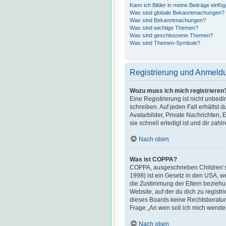
Kann ich Bilder in meine Beiträge einfü
Was sind globale Bekanntmachungen?
Was sind Bekanntmachungen?
Was sind wichtige Themen?
Was sind geschlossene Themen?
Was sind Themen-Symbole?
Registrierung und Anmeld
Wozu muss ich mich registrieren
Eine Registrierung ist nicht unbed
schreiben. Auf jeden Fall erhältst d
Avatarbilder, Private Nachrichten,
sie schnell erledigt ist und dir zahlr
Nach oben
Was ist COPPA?
COPPA, ausgeschrieben Children’s O
1998) ist ein Gesetz in den USA, w
die Zustimmung der Eltern beziehun
Website, auf der du dich zu registr
dieses Boards keine Rechtsberatung 
Frage „An wen soll ich mich wende
Nach oben