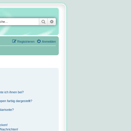
Suche
Erweiterte Suche
Registrieren
Anmelden
te ich ihnen bei?
en farbig dargestellt?
tartseite?
icken!
Nachrichten!