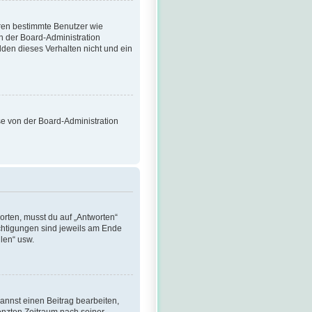
eren bestimmte Benutzer wie
n der Board-Administration
den dieses Verhalten nicht und ein
ese von der Board-Administration
rten, musst du auf „Antworten“
rechtigungen sind jeweils am Ende
llen“ usw.
annst einen Beitrag bearbeiten,
renzten Zeitraum nach seiner