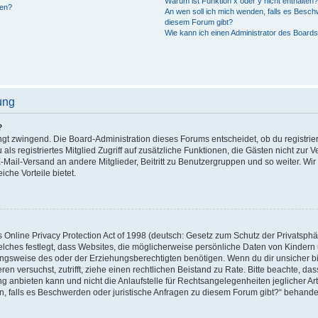
Warum ist Funktion x oder y nicht enthalten
gen?
An wen soll ich mich wenden, falls es Besch
diesem Forum gibt?
Wie kann ich einen Administrator des Boards
ung
?
ingt zwingend. Die Board-Administration dieses Forums entscheidet, ob du registrie
u als registriertes Mitglied Zugriff auf zusätzliche Funktionen, die Gästen nicht zur
 E-Mail-Versand an andere Mitglieder, Beitritt zu Benutzergruppen und so weiter. W
eiche Vorteile bietet.
nline Privacy Protection Act of 1998 (deutsch: Gesetz zum Schutz der Privatsphä
elches festlegt, dass Websites, die möglicherweise persönliche Daten von Kindern
gsweise des oder der Erziehungsberechtigten benötigen. Wenn du dir unsicher bist
ieren versuchst, zutrifft, ziehe einen rechtlichen Beistand zu Rate. Bitte beachte, d
anbieten kann und nicht die Anlaufstelle für Rechtsangelegenheiten jeglicher Art i
n, falls es Beschwerden oder juristische Anfragen zu diesem Forum gibt?“ behande