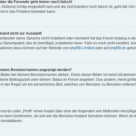
, aber die Forenuhr geht immer noch falsch!
 Zeitzone richtig eingestellt hast und die Zeit trotzdem noch falsch ist, geht die Uhr
amit er das Problem beheben kann.
Board nicht zur Auswahl!
 entweder deine Sprache nicht installiert oder niemand hat das Forum bislang in de
s Sprachpaket, das du benötigst, installieren kann. Falls es noch nicht existiert, 
mationen dazu können auf der Website von
phpBB Limited
oder auf
phpBB.de
gefun
i meinem Benutzernamen angezeigt werden?
 Bilder bei deinem Benutzernamen stehen. Eines dieser Bilder ist meist mit deinem 
deine Beitragszahl oder deinen Status im Forum angeben. Das andere, meist größer
 in der Regel um ein persönliches Bild, welches von Benutzer zu Benutzer unterschi
nst du unter „Profil“ einen Avatar über eine der folgenden vier Methoden hinzufüg
on kann bestimmen, ob und wie die Benutzer Avatare benutzen können. Wenn du k
n kontaktieren.