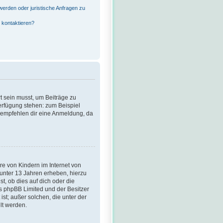
?
werden oder juristische Anfragen zu
 kontaktieren?
rt sein musst, um Beiträge zu
 Verfügung stehen: zum Beispiel
ir empfehlen dir eine Anmeldung, da
re von Kindern im Internet von
 unter 13 Jahren erheben, hierzu
, ob dies auf dich oder die
ass phpBB Limited und der Besitzer
st; außer solchen, die unter der
lt werden.