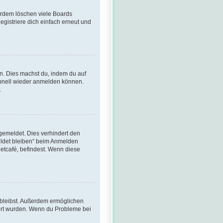
erdem löschen viele Boards
gistriere dich einfach erneut und
en. Dies machst du, indem du auf
chnell wieder anmelden können.
.
gemeldet. Dies verhindert den
eldet bleiben“ beim Anmelden
etcafé, befindest. Wenn diese
t bleibst. Außerdem ermöglichen
iert wurden. Wenn du Probleme bei