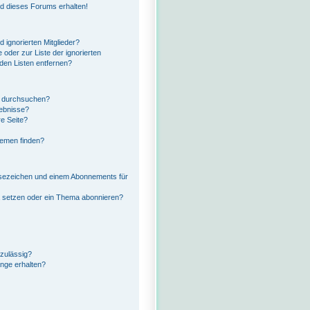
ed dieses Forums erhalten!
 ignorierten Mitglieder?
 oder zur Liste der ignorierten
 den Listen entfernen?
n durchsuchen?
gebnisse?
e Seite?
hemen finden?
esezeichen und einem Abonnements für
a setzen oder ein Thema abonnieren?
zulässig?
änge erhalten?