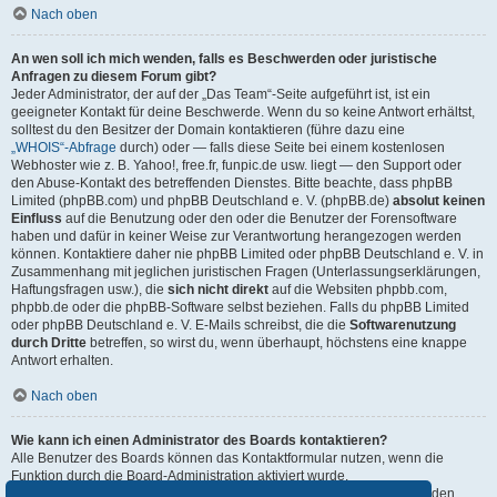
Nach oben
An wen soll ich mich wenden, falls es Beschwerden oder juristische
Anfragen zu diesem Forum gibt?
Jeder Administrator, der auf der „Das Team“-Seite aufgeführt ist, ist ein
geeigneter Kontakt für deine Beschwerde. Wenn du so keine Antwort erhältst,
solltest du den Besitzer der Domain kontaktieren (führe dazu eine
„WHOIS“-Abfrage
durch) oder — falls diese Seite bei einem kostenlosen
Webhoster wie z. B. Yahoo!, free.fr, funpic.de usw. liegt — den Support oder
den Abuse-Kontakt des betreffenden Dienstes. Bitte beachte, dass phpBB
Limited (phpBB.com) und phpBB Deutschland e. V. (phpBB.de)
absolut keinen
Einfluss
auf die Benutzung oder den oder die Benutzer der Forensoftware
haben und dafür in keiner Weise zur Verantwortung herangezogen werden
können. Kontaktiere daher nie phpBB Limited oder phpBB Deutschland e. V. in
Zusammenhang mit jeglichen juristischen Fragen (Unterlassungserklärungen,
Haftungsfragen usw.), die
sich nicht direkt
auf die Websiten phpbb.com,
phpbb.de oder die phpBB-Software selbst beziehen. Falls du phpBB Limited
oder phpBB Deutschland e. V. E-Mails schreibst, die die
Softwarenutzung
durch Dritte
betreffen, so wirst du, wenn überhaupt, höchstens eine knappe
Antwort erhalten.
Nach oben
Wie kann ich einen Administrator des Boards kontaktieren?
Alle Benutzer des Boards können das Kontaktformular nutzen, wenn die
Funktion durch die Board-Administration aktiviert wurde.
Mitglieder des Boards können zusätzlich den Link „Das Team“ verwenden.