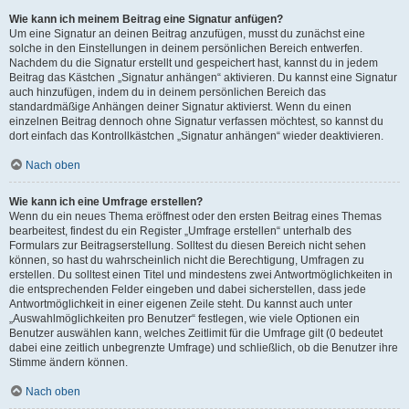
Wie kann ich meinem Beitrag eine Signatur anfügen?
Um eine Signatur an deinen Beitrag anzufügen, musst du zunächst eine
solche in den Einstellungen in deinem persönlichen Bereich entwerfen.
Nachdem du die Signatur erstellt und gespeichert hast, kannst du in jedem
Beitrag das Kästchen „Signatur anhängen“ aktivieren. Du kannst eine Signatur
auch hinzufügen, indem du in deinem persönlichen Bereich das
standardmäßige Anhängen deiner Signatur aktivierst. Wenn du einen
einzelnen Beitrag dennoch ohne Signatur verfassen möchtest, so kannst du
dort einfach das Kontrollkästchen „Signatur anhängen“ wieder deaktivieren.
Nach oben
Wie kann ich eine Umfrage erstellen?
Wenn du ein neues Thema eröffnest oder den ersten Beitrag eines Themas
bearbeitest, findest du ein Register „Umfrage erstellen“ unterhalb des
Formulars zur Beitragserstellung. Solltest du diesen Bereich nicht sehen
können, so hast du wahrscheinlich nicht die Berechtigung, Umfragen zu
erstellen. Du solltest einen Titel und mindestens zwei Antwortmöglichkeiten in
die entsprechenden Felder eingeben und dabei sicherstellen, dass jede
Antwortmöglichkeit in einer eigenen Zeile steht. Du kannst auch unter
„Auswahlmöglichkeiten pro Benutzer“ festlegen, wie viele Optionen ein
Benutzer auswählen kann, welches Zeitlimit für die Umfrage gilt (0 bedeutet
dabei eine zeitlich unbegrenzte Umfrage) und schließlich, ob die Benutzer ihre
Stimme ändern können.
Nach oben