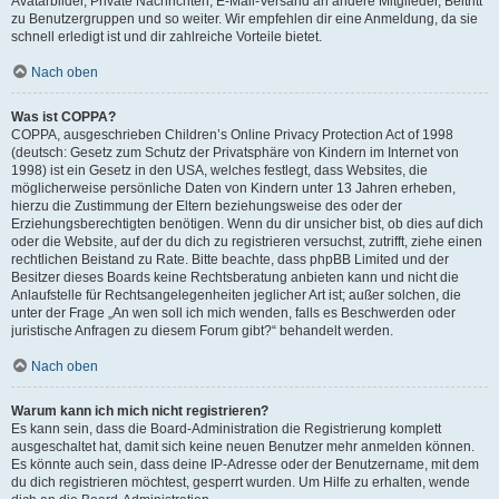
Avatarbilder, Private Nachrichten, E-Mail-Versand an andere Mitglieder, Beitritt
zu Benutzergruppen und so weiter. Wir empfehlen dir eine Anmeldung, da sie
schnell erledigt ist und dir zahlreiche Vorteile bietet.
Nach oben
Was ist COPPA?
COPPA, ausgeschrieben Children’s Online Privacy Protection Act of 1998
(deutsch: Gesetz zum Schutz der Privatsphäre von Kindern im Internet von
1998) ist ein Gesetz in den USA, welches festlegt, dass Websites, die
möglicherweise persönliche Daten von Kindern unter 13 Jahren erheben,
hierzu die Zustimmung der Eltern beziehungsweise des oder der
Erziehungsberechtigten benötigen. Wenn du dir unsicher bist, ob dies auf dich
oder die Website, auf der du dich zu registrieren versuchst, zutrifft, ziehe einen
rechtlichen Beistand zu Rate. Bitte beachte, dass phpBB Limited und der
Besitzer dieses Boards keine Rechtsberatung anbieten kann und nicht die
Anlaufstelle für Rechtsangelegenheiten jeglicher Art ist; außer solchen, die
unter der Frage „An wen soll ich mich wenden, falls es Beschwerden oder
juristische Anfragen zu diesem Forum gibt?“ behandelt werden.
Nach oben
Warum kann ich mich nicht registrieren?
Es kann sein, dass die Board-Administration die Registrierung komplett
ausgeschaltet hat, damit sich keine neuen Benutzer mehr anmelden können.
Es könnte auch sein, dass deine IP-Adresse oder der Benutzername, mit dem
du dich registrieren möchtest, gesperrt wurden. Um Hilfe zu erhalten, wende