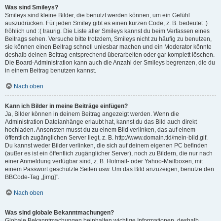
Was sind Smileys?
Smileys sind kleine Bilder, die benutzt werden können, um ein Gefühl
auszudrücken. Für jeden Smiley gibt es einen kurzen Code, z. B. bedeutet :)
fröhlich und :( traurig. Die Liste aller Smileys kannst du beim Verfassen eines
Beitrags sehen. Versuche bitte trotzdem, Smileys nicht zu häufig zu benutzen,
sie können einen Beitrag schnell unlesbar machen und ein Moderator könnte
deshalb deinen Beitrag entsprechend überarbeiten oder gar komplett löschen.
Die Board-Administration kann auch die Anzahl der Smileys begrenzen, die du
in einem Beitrag benutzen kannst.
Nach oben
Kann ich Bilder in meine Beiträge einfügen?
Ja, Bilder können in deinem Beitrag angezeigt werden. Wenn die
Administration Dateianhänge erlaubt hat, kannst du das Bild auch direkt
hochladen. Ansonsten musst du zu einem Bild verlinken, das auf einem
öffentlich zugänglichen Server liegt, z. B. http://www.domain.tld/mein-bild.gif.
Du kannst weder Bilder verlinken, die sich auf deinem eigenen PC befinden
(außer es ist ein öffentlich zugänglicher Server), noch zu Bildern, die nur nach
einer Anmeldung verfügbar sind, z. B. Hotmail- oder Yahoo-Mailboxen, mit
einem Passwort geschützte Seiten usw. Um das Bild anzuzeigen, benutze den
BBCode-Tag „[img]“.
Nach oben
Was sind globale Bekanntmachungen?
Globale Bekanntmachungen beinhalten wichtige Informationen, deshalb