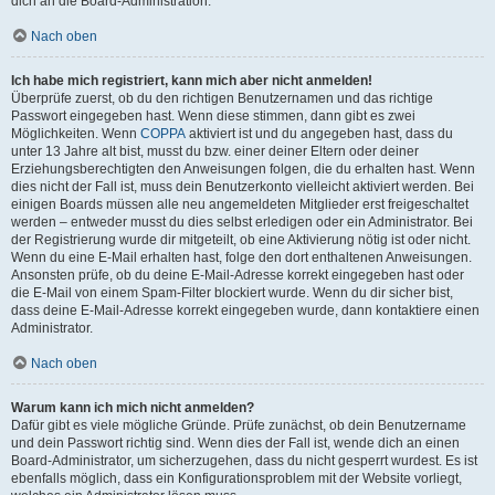
dich an die Board-Administration.
Nach oben
Ich habe mich registriert, kann mich aber nicht anmelden!
Überprüfe zuerst, ob du den richtigen Benutzernamen und das richtige
Passwort eingegeben hast. Wenn diese stimmen, dann gibt es zwei
Möglichkeiten. Wenn
COPPA
aktiviert ist und du angegeben hast, dass du
unter 13 Jahre alt bist, musst du bzw. einer deiner Eltern oder deiner
Erziehungsberechtigten den Anweisungen folgen, die du erhalten hast. Wenn
dies nicht der Fall ist, muss dein Benutzerkonto vielleicht aktiviert werden. Bei
einigen Boards müssen alle neu angemeldeten Mitglieder erst freigeschaltet
werden – entweder musst du dies selbst erledigen oder ein Administrator. Bei
der Registrierung wurde dir mitgeteilt, ob eine Aktivierung nötig ist oder nicht.
Wenn du eine E-Mail erhalten hast, folge den dort enthaltenen Anweisungen.
Ansonsten prüfe, ob du deine E-Mail-Adresse korrekt eingegeben hast oder
die E-Mail von einem Spam-Filter blockiert wurde. Wenn du dir sicher bist,
dass deine E-Mail-Adresse korrekt eingegeben wurde, dann kontaktiere einen
Administrator.
Nach oben
Warum kann ich mich nicht anmelden?
Dafür gibt es viele mögliche Gründe. Prüfe zunächst, ob dein Benutzername
und dein Passwort richtig sind. Wenn dies der Fall ist, wende dich an einen
Board-Administrator, um sicherzugehen, dass du nicht gesperrt wurdest. Es ist
ebenfalls möglich, dass ein Konfigurationsproblem mit der Website vorliegt,