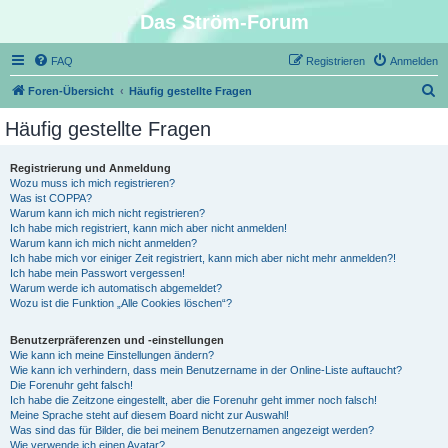
Das Ström-Forum
FAQ
Registrieren
Anmelden
S
Foren-Übersicht
Häufig gestellte Fragen
u
Häufig gestellte Fragen
c
h
Registrierung und Anmeldung
Wozu muss ich mich registrieren?
e
Was ist COPPA?
Warum kann ich mich nicht registrieren?
Ich habe mich registriert, kann mich aber nicht anmelden!
Warum kann ich mich nicht anmelden?
Ich habe mich vor einiger Zeit registriert, kann mich aber nicht mehr anmelden?!
Ich habe mein Passwort vergessen!
Warum werde ich automatisch abgemeldet?
Wozu ist die Funktion „Alle Cookies löschen“?
Benutzerpräferenzen und -einstellungen
Wie kann ich meine Einstellungen ändern?
Wie kann ich verhindern, dass mein Benutzername in der Online-Liste auftaucht?
Die Forenuhr geht falsch!
Ich habe die Zeitzone eingestellt, aber die Forenuhr geht immer noch falsch!
Meine Sprache steht auf diesem Board nicht zur Auswahl!
Was sind das für Bilder, die bei meinem Benutzernamen angezeigt werden?
Wie verwende ich einen Avatar?