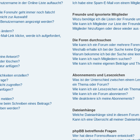
utzername in der Online-Liste auftaucht?
Ich habe eine Spam-E-Mail von einem Mitgli
 die Forenuhr geht immer noch falsch!
Freunde und ignorierte Mitglieder
nicht zur Auswahl!
Wozu benötige ich die Listen der Freunde und
em Benutzernamen angezeigt werden?
Wie kann ich Mitglieder zur Liste der Freunde
Mitglieder hinzufügen oder diese wieder aus
n ändern?
ail-Link klicke, werde ich aufgefordert,
Die Foren durchsuchen
Wie kann ich ein Forum oder mehrere Fore
Weshalb erhalte ich bei der Suche keine Er
Warum bekomme ich bei der Suche eine leer
eine Antwort?
Wie kann ich nach Mitgliedern suchen?
oder löschen?
Wie kann ich meine eigenen Beiträge und T
atur anfügen?
Abonnements und Lesezeichen
chkeiten erstellen?
Was ist der Unterschied zwischen einem L
frage?
ein Thema oder Forum?
cht zugreifen?
Wie kann ich ein Lesezeichen auf ein Them
anfügen?
Wie kann ich ein Forum abonnieren?
Wie deaktiviere ich meine Abonnements?
n melden?
he beim Schreiben eines Beitrags?
geben werden?
Dateianhänge
Welche Dateianhänge sind in diesem Forum 
Kann ich eine Übersicht all meiner Dateianh
phpBB betreffende Fragen
Wer hat diese Forensoftware entwickelt?