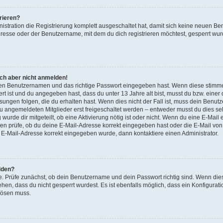
rieren?
nistration die Registrierung komplett ausgeschaltet hat, damit sich keine neuen 
resse oder der Benutzername, mit dem du dich registrieren möchtest, gesperrt wur
ich aber nicht anmelden!
igen Benutzernamen und das richtige Passwort eingegeben hast. Wenn diese stimme
ert ist und du angegeben hast, dass du unter 13 Jahre alt bist, musst du bzw. einer 
gen folgen, die du erhalten hast. Wenn dies nicht der Fall ist, muss dein Benutzer
 angemeldeten Mitglieder erst freigeschaltet werden – entweder musst du dies sel
 wurde dir mitgeteilt, ob eine Aktivierung nötig ist oder nicht. Wenn du eine E-Mail 
n prüfe, ob du deine E-Mail-Adresse korrekt eingegeben hast oder die E-Mail von 
e E-Mail-Adresse korrekt eingegeben wurde, dann kontaktiere einen Administrator.
lden?
e. Prüfe zunächst, ob dein Benutzername und dein Passwort richtig sind. Wenn dies
hen, dass du nicht gesperrt wurdest. Es ist ebenfalls möglich, dass ein Konfigurat
 lösen muss.