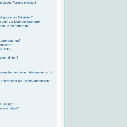
ed dieses Forums erhalten!
 ignorierten Mitglieder?
 oder zur Liste der ignorierten
 den Listen entfernen?
n durchsuchen?
gebnisse?
e Seite?
hemen finden?
esezeichen und einem Abonnements für
a setzen oder ein Thema abonnieren?
zulässig?
änge erhalten?