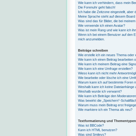
Wie kann ich verhindern, dass mein Ben
Die Forenuhr geht falsch!
Ich habe die Zeitzone eingestellt, aber
Meine Sprache steht auf diesem Board 
Was sind das für Bilder, die bei mein
Wie verwende ich einen Avatar?
Was ist mein Rang und wie kann ich ih
Wenn ich bei einem Benutzer auf den E-M
mich anzumelden.
Beiträge schreiben
Wie erstelle ich ein neues Thema oder 
Wie kann ich einen Beitrag bearbeiten 
Wie kann ich meinem Beitrag eine Sign
Wie kann ich eine Umfrage erstellen?
Wieso kann ich nicht mehr Antwortmögli
Wie bearbeite oder lösche ich eine Um
Warum kann ich auf bestimmte Foren ni
Weshalb kann ich keine Dateianhänge 
Weshalb wurde ich verwarnt?
Wie kann ich Beiträge den Moderatore
Was bewirkt die „Speichern“-Schaltfläc
Warum muss mein Beitrag erst freige
Wie markiere ich ein Thema als neu?
Textformatierung und Thementypen
Was ist BBCode?
Kann ich HTML benutzen?
Was sind Smileys?