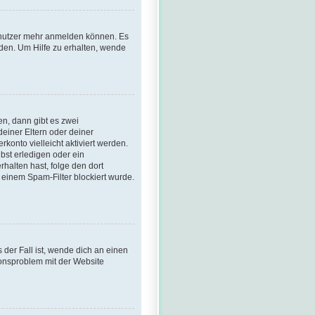
Benutzer mehr anmelden können. Es
den. Um Hilfe zu erhalten, wende
n, dann gibt es zwei
deiner Eltern oder deiner
konto vielleicht aktiviert werden.
bst erledigen oder ein
erhalten hast, folge den dort
einem Spam-Filter blockiert wurde.
 der Fall ist, wende dich an einen
ionsproblem mit der Website