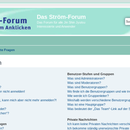
Das Ström-Forum
Das Forum für alle Jin Shin Jyutsu
Interessierte und Anwender
lte Fragen
n
Benutzer-Stufen und Gruppen
Was sind Administratoren?
Was sind Moderatoren?
?
Was sind Benutzergruppen?
er nicht anmelden!
Wo finde ich die Benutzergruppen und wie tre
Wie werde ich Gruppenleiter?
ert, kann mich aber nicht mehr anmelden?!
Weshalb werden verschiedene Benutzergrupp
Was ist eine Hauptgruppe?
det?
Was bedeutet der „Das Team“-Link auf der S
schen“?
Private Nachrichten
ungen
Ich kann keine Privaten Nachrichten versch
rn?
Ich bekomme ständig unerwünschte Private 