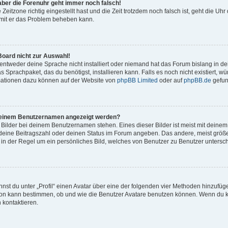
, aber die Forenuhr geht immer noch falsch!
 Zeitzone richtig eingestellt hast und die Zeit trotzdem noch falsch ist, geht die Uhr
amit er das Problem beheben kann.
Board nicht zur Auswahl!
 entweder deine Sprache nicht installiert oder niemand hat das Forum bislang in de
s Sprachpaket, das du benötigst, installieren kann. Falls es noch nicht existiert, 
mationen dazu können auf der Website von
phpBB Limited
oder auf
phpBB.de
gefun
i meinem Benutzernamen angezeigt werden?
 Bilder bei deinem Benutzernamen stehen. Eines dieser Bilder ist meist mit deinem 
deine Beitragszahl oder deinen Status im Forum angeben. Das andere, meist größer
 in der Regel um ein persönliches Bild, welches von Benutzer zu Benutzer unterschi
nst du unter „Profil“ einen Avatar über eine der folgenden vier Methoden hinzufüg
on kann bestimmen, ob und wie die Benutzer Avatare benutzen können. Wenn du k
n kontaktieren.