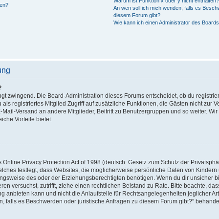
Warum ist Funktion x oder y nicht enthalten
gen?
An wen soll ich mich wenden, falls es Besch
diesem Forum gibt?
Wie kann ich einen Administrator des Boards
ung
?
ingt zwingend. Die Board-Administration dieses Forums entscheidet, ob du registrie
u als registriertes Mitglied Zugriff auf zusätzliche Funktionen, die Gästen nicht zur
 E-Mail-Versand an andere Mitglieder, Beitritt zu Benutzergruppen und so weiter. W
eiche Vorteile bietet.
nline Privacy Protection Act of 1998 (deutsch: Gesetz zum Schutz der Privatsphä
elches festlegt, dass Websites, die möglicherweise persönliche Daten von Kindern
gsweise des oder der Erziehungsberechtigten benötigen. Wenn du dir unsicher bist
ieren versuchst, zutrifft, ziehe einen rechtlichen Beistand zu Rate. Bitte beachte, d
anbieten kann und nicht die Anlaufstelle für Rechtsangelegenheiten jeglicher Art i
n, falls es Beschwerden oder juristische Anfragen zu diesem Forum gibt?“ behande