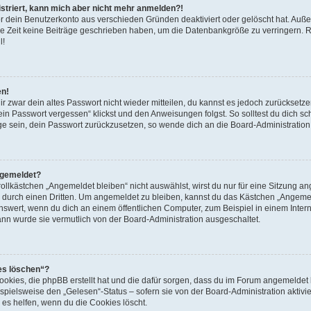
gistriert, kann mich aber nicht mehr anmelden?!
or dein Benutzerkonto aus verschieden Gründen deaktiviert oder gelöscht hat. Auß
re Zeit keine Beiträge geschrieben haben, um die Datenbankgröße zu verringern. Re
l!
en!
ir zwar dein altes Passwort nicht wieder mitteilen, du kannst es jedoch zurücksetz
in Passwort vergessen“ klickst und den Anweisungen folgst. So solltest du dich s
Lage sein, dein Passwort zurückzusetzen, so wende dich an die Board-Administration
bgemeldet?
lkästchen „Angemeldet bleiben“ nicht auswählst, wirst du nur für eine Sitzung an
 durch einen Dritten. Um angemeldet zu bleiben, kannst du das Kästchen „Angem
nswert, wenn du dich an einem öffentlichen Computer, zum Beispiel in einem Intern
dann wurde sie vermutlich von der Board-Administration ausgeschaltet.
ies löschen“?
Cookies, die phpBB erstellt hat und die dafür sorgen, dass du im Forum angemelde
spielsweise den „Gelesen“-Status – sofern sie von der Board-Administration aktiv
es helfen, wenn du die Cookies löscht.