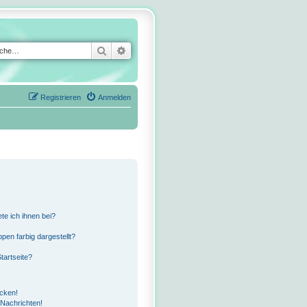
Suche
Erweiterte Suche
Registrieren
Anmelden
te ich ihnen bei?
en farbig dargestellt?
tartseite?
icken!
Nachrichten!