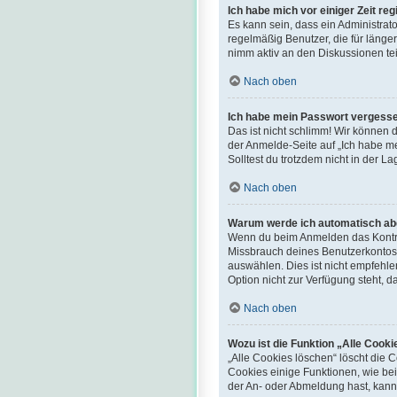
Ich habe mich vor einiger Zeit re
Es kann sein, dass ein Administrat
regelmäßig Benutzer, die für länge
nimm aktiv an den Diskussionen tei
Nach oben
Ich habe mein Passwort vergess
Das ist nicht schlimm! Wir können d
der Anmelde-Seite auf „Ich habe me
Solltest du trotzdem nicht in der 
Nach oben
Warum werde ich automatisch a
Wenn du beim Anmelden das Kontrol
Missbrauch deines Benutzerkontos
auswählen. Dies ist nicht empfehle
Option nicht zur Verfügung steht, 
Nach oben
Wozu ist die Funktion „Alle Cook
„Alle Cookies löschen“ löscht die 
Cookies einige Funktionen, wie bei
der An- oder Abmeldung hast, kann 