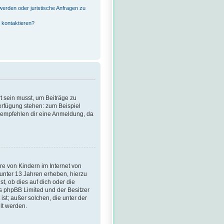
?
werden oder juristische Anfragen zu
 kontaktieren?
rt sein musst, um Beiträge zu
 Verfügung stehen: zum Beispiel
ir empfehlen dir eine Anmeldung, da
re von Kindern im Internet von
 unter 13 Jahren erheben, hierzu
, ob dies auf dich oder die
ass phpBB Limited und der Besitzer
st; außer solchen, die unter der
lt werden.