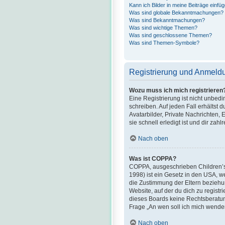
Kann ich Bilder in meine Beiträge einfü
Was sind globale Bekanntmachungen?
Was sind Bekanntmachungen?
Was sind wichtige Themen?
Was sind geschlossene Themen?
Was sind Themen-Symbole?
Registrierung und Anmeld
Wozu muss ich mich registrieren
Eine Registrierung ist nicht unbed
schreiben. Auf jeden Fall erhältst d
Avatarbilder, Private Nachrichten,
sie schnell erledigt ist und dir zahlr
Nach oben
Was ist COPPA?
COPPA, ausgeschrieben Children’s O
1998) ist ein Gesetz in den USA, w
die Zustimmung der Eltern beziehun
Website, auf der du dich zu registr
dieses Boards keine Rechtsberatung 
Frage „An wen soll ich mich wende
Nach oben