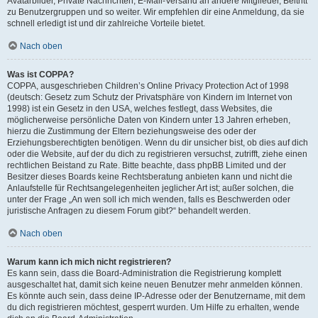
Avatarbilder, Private Nachrichten, E-Mail-Versand an andere Mitglieder, Beitritt
zu Benutzergruppen und so weiter. Wir empfehlen dir eine Anmeldung, da sie
schnell erledigt ist und dir zahlreiche Vorteile bietet.
Nach oben
Was ist COPPA?
COPPA, ausgeschrieben Children’s Online Privacy Protection Act of 1998
(deutsch: Gesetz zum Schutz der Privatsphäre von Kindern im Internet von
1998) ist ein Gesetz in den USA, welches festlegt, dass Websites, die
möglicherweise persönliche Daten von Kindern unter 13 Jahren erheben,
hierzu die Zustimmung der Eltern beziehungsweise des oder der
Erziehungsberechtigten benötigen. Wenn du dir unsicher bist, ob dies auf dich
oder die Website, auf der du dich zu registrieren versuchst, zutrifft, ziehe einen
rechtlichen Beistand zu Rate. Bitte beachte, dass phpBB Limited und der
Besitzer dieses Boards keine Rechtsberatung anbieten kann und nicht die
Anlaufstelle für Rechtsangelegenheiten jeglicher Art ist; außer solchen, die
unter der Frage „An wen soll ich mich wenden, falls es Beschwerden oder
juristische Anfragen zu diesem Forum gibt?“ behandelt werden.
Nach oben
Warum kann ich mich nicht registrieren?
Es kann sein, dass die Board-Administration die Registrierung komplett
ausgeschaltet hat, damit sich keine neuen Benutzer mehr anmelden können.
Es könnte auch sein, dass deine IP-Adresse oder der Benutzername, mit dem
du dich registrieren möchtest, gesperrt wurden. Um Hilfe zu erhalten, wende