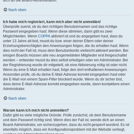
dich an die Board-Administration.
Nach oben
Ich habe mich registriert, kann mich aber nicht anmelden!
Überprüfe zuerst, ob du den richtigen Benutzernamen und das richtige
Passwort eingegeben hast. Wenn diese stimmen, dann gibt es zwei
Möglichkeiten. Wenn
COPPA
aktiviert ist und du angegeben hast, dass du
unter 13 Jahre alt bist, musst du bzw. einer deiner Eltern oder deiner
Erziehungsberechtigten den Anweisungen folgen, die du erhalten hast. Wenn
dies nicht der Fall ist, muss dein Benutzerkonto vielleicht aktiviert werden. Bei
einigen Boards müssen alle neu angemeldeten Mitglieder erst freigeschaltet
werden – entweder musst du dies selbst erledigen oder ein Administrator. Bei
der Registrierung wurde dir mitgeteilt, ob eine Aktivierung nötig ist oder nicht.
Wenn du eine E-Mail erhalten hast, folge den dort enthaltenen Anweisungen.
Ansonsten prüfe, ob du deine E-Mail-Adresse korrekt eingegeben hast oder
die E-Mail von einem Spam-Filter blockiert wurde. Wenn du dir sicher bist,
dass deine E-Mail-Adresse korrekt eingegeben wurde, dann kontaktiere einen
Administrator.
Nach oben
Warum kann ich mich nicht anmelden?
Dafür gibt es viele mögliche Gründe. Prüfe zunächst, ob dein Benutzername
und dein Passwort richtig sind. Wenn dies der Fall ist, wende dich an einen
Board-Administrator, um sicherzugehen, dass du nicht gesperrt wurdest. Es ist
ebenfalls möglich, dass ein Konfigurationsproblem mit der Website vorliegt,