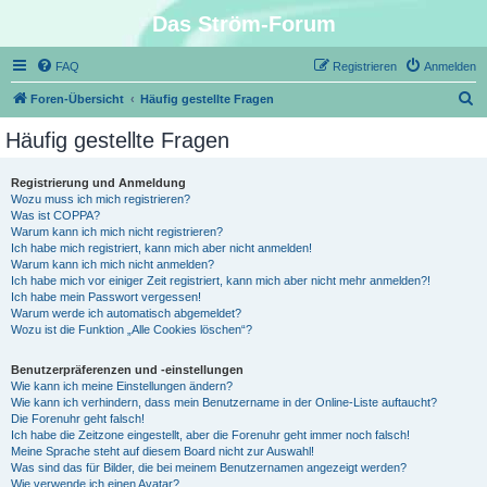
Das Ström-Forum
FAQ
Registrieren
Anmelden
S
Foren-Übersicht
Häufig gestellte Fragen
u
Häufig gestellte Fragen
c
h
Registrierung und Anmeldung
Wozu muss ich mich registrieren?
e
Was ist COPPA?
Warum kann ich mich nicht registrieren?
Ich habe mich registriert, kann mich aber nicht anmelden!
Warum kann ich mich nicht anmelden?
Ich habe mich vor einiger Zeit registriert, kann mich aber nicht mehr anmelden?!
Ich habe mein Passwort vergessen!
Warum werde ich automatisch abgemeldet?
Wozu ist die Funktion „Alle Cookies löschen“?
Benutzerpräferenzen und -einstellungen
Wie kann ich meine Einstellungen ändern?
Wie kann ich verhindern, dass mein Benutzername in der Online-Liste auftaucht?
Die Forenuhr geht falsch!
Ich habe die Zeitzone eingestellt, aber die Forenuhr geht immer noch falsch!
Meine Sprache steht auf diesem Board nicht zur Auswahl!
Was sind das für Bilder, die bei meinem Benutzernamen angezeigt werden?
Wie verwende ich einen Avatar?