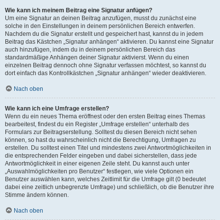
Wie kann ich meinem Beitrag eine Signatur anfügen?
Um eine Signatur an deinen Beitrag anzufügen, musst du zunächst eine
solche in den Einstellungen in deinem persönlichen Bereich entwerfen.
Nachdem du die Signatur erstellt und gespeichert hast, kannst du in jedem
Beitrag das Kästchen „Signatur anhängen“ aktivieren. Du kannst eine Signatur
auch hinzufügen, indem du in deinem persönlichen Bereich das
standardmäßige Anhängen deiner Signatur aktivierst. Wenn du einen
einzelnen Beitrag dennoch ohne Signatur verfassen möchtest, so kannst du
dort einfach das Kontrollkästchen „Signatur anhängen“ wieder deaktivieren.
Nach oben
Wie kann ich eine Umfrage erstellen?
Wenn du ein neues Thema eröffnest oder den ersten Beitrag eines Themas
bearbeitest, findest du ein Register „Umfrage erstellen“ unterhalb des
Formulars zur Beitragserstellung. Solltest du diesen Bereich nicht sehen
können, so hast du wahrscheinlich nicht die Berechtigung, Umfragen zu
erstellen. Du solltest einen Titel und mindestens zwei Antwortmöglichkeiten in
die entsprechenden Felder eingeben und dabei sicherstellen, dass jede
Antwortmöglichkeit in einer eigenen Zeile steht. Du kannst auch unter
„Auswahlmöglichkeiten pro Benutzer“ festlegen, wie viele Optionen ein
Benutzer auswählen kann, welches Zeitlimit für die Umfrage gilt (0 bedeutet
dabei eine zeitlich unbegrenzte Umfrage) und schließlich, ob die Benutzer ihre
Stimme ändern können.
Nach oben