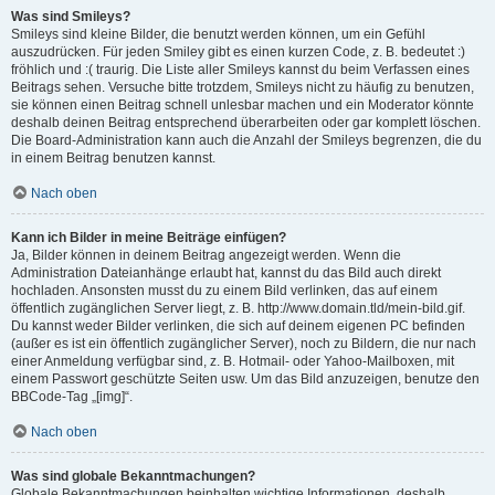
Was sind Smileys?
Smileys sind kleine Bilder, die benutzt werden können, um ein Gefühl
auszudrücken. Für jeden Smiley gibt es einen kurzen Code, z. B. bedeutet :)
fröhlich und :( traurig. Die Liste aller Smileys kannst du beim Verfassen eines
Beitrags sehen. Versuche bitte trotzdem, Smileys nicht zu häufig zu benutzen,
sie können einen Beitrag schnell unlesbar machen und ein Moderator könnte
deshalb deinen Beitrag entsprechend überarbeiten oder gar komplett löschen.
Die Board-Administration kann auch die Anzahl der Smileys begrenzen, die du
in einem Beitrag benutzen kannst.
Nach oben
Kann ich Bilder in meine Beiträge einfügen?
Ja, Bilder können in deinem Beitrag angezeigt werden. Wenn die
Administration Dateianhänge erlaubt hat, kannst du das Bild auch direkt
hochladen. Ansonsten musst du zu einem Bild verlinken, das auf einem
öffentlich zugänglichen Server liegt, z. B. http://www.domain.tld/mein-bild.gif.
Du kannst weder Bilder verlinken, die sich auf deinem eigenen PC befinden
(außer es ist ein öffentlich zugänglicher Server), noch zu Bildern, die nur nach
einer Anmeldung verfügbar sind, z. B. Hotmail- oder Yahoo-Mailboxen, mit
einem Passwort geschützte Seiten usw. Um das Bild anzuzeigen, benutze den
BBCode-Tag „[img]“.
Nach oben
Was sind globale Bekanntmachungen?
Globale Bekanntmachungen beinhalten wichtige Informationen, deshalb