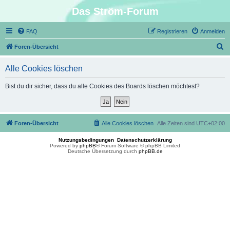
Das Ström-Forum
FAQ
Registrieren
Anmelden
S
Foren-Übersicht
u
Alle Cookies löschen
c
h
Bist du dir sicher, dass du alle Cookies des Boards löschen möchtest?
e
Foren-Übersicht
Alle Cookies löschen
Alle Zeiten sind
UTC+02:00
Nutzungsbedingungen
Datenschutzerklärung
Powered by
phpBB
® Forum Software © phpBB Limited
Deutsche Übersetzung durch
phpBB.de