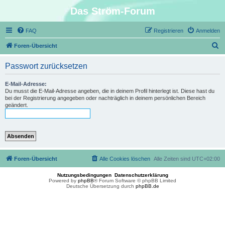
Das Ström-Forum
FAQ
Registrieren
Anmelden
S
Foren-Übersicht
u
Passwort zurücksetzen
c
h
E-Mail-Adresse:
Du musst die E-Mail-Adresse angeben, die in deinem Profil hinterlegt ist. Diese hast du
e
bei der Registrierung angegeben oder nachträglich in deinem persönlichen Bereich
geändert.
Foren-Übersicht
Alle Cookies löschen
Alle Zeiten sind
UTC+02:00
Nutzungsbedingungen
Datenschutzerklärung
Powered by
phpBB
® Forum Software © phpBB Limited
Deutsche Übersetzung durch
phpBB.de