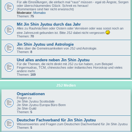
Für alle Einstellungen, die einfach mal "raus" müssen - egal ob Ängste, Sorgen
oder überschäumendes Glück: Schreit es heraus!
(Kommentare sind hier nicht erwünscht)
Moderator:
Momabo
Themen:
75
Mit Jin Shin Jyutsu durch das Jahr
Alles zu Rauhnächten oder Ostern oder Verreisen oder was sonst noch an
eine Jahreszeit gebunden ist. Bitte JSJ dabei nicht vergessen
Themen:
70
Jin Shin Jyutsu und Astrologie
Alles über die Gemeinsamkeiten von JSJ und Astrologie.
Themen:
8
Und alles andere neben Jin Shin Jyutsu
Für die Themen, die nicht direkt mit JSJ zu tun haben, zum Beispiel
Fingermudras, TCM, chinesisches oder indianisches Horoskop und vieles
andere mehr.
Themen:
169
JSJ Medien
Organisationen
Fragen zu
Jin Shin Jyutsu Scottsdale
Jin Shin Jyutsu Europa Büro Bonn
Jin Shin Guild
Themen:
5
Deutscher Fachverband für Jin Shin Jyutsu
Wissenswertes und Fragen zum Deutschen Dachverband für Jin Shin Jyutsu
Themen:
5