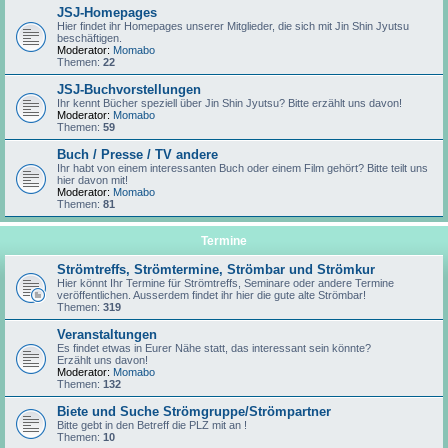
JSJ-Homepages
Hier findet ihr Homepages unserer Mitglieder, die sich mit Jin Shin Jyutsu
beschäftigen.
Moderator:
Momabo
Themen:
22
JSJ-Buchvorstellungen
Ihr kennt Bücher speziell über Jin Shin Jyutsu? Bitte erzählt uns davon!
Moderator:
Momabo
Themen:
59
Buch / Presse / TV andere
Ihr habt von einem interessanten Buch oder einem Film gehört? Bitte teilt uns
hier davon mit!
Moderator:
Momabo
Themen:
81
Termine
Strömtreffs, Strömtermine, Strömbar und Strömkur
Hier könnt Ihr Termine für Strömtreffs, Seminare oder andere Termine
veröffentlichen. Ausserdem findet ihr hier die gute alte Strömbar!
Themen:
319
Veranstaltungen
Es findet etwas in Eurer Nähe statt, das interessant sein könnte?
Erzählt uns davon!
Moderator:
Momabo
Themen:
132
Biete und Suche Strömgruppe/Strömpartner
Bitte gebt in den Betreff die PLZ mit an !
Themen:
10