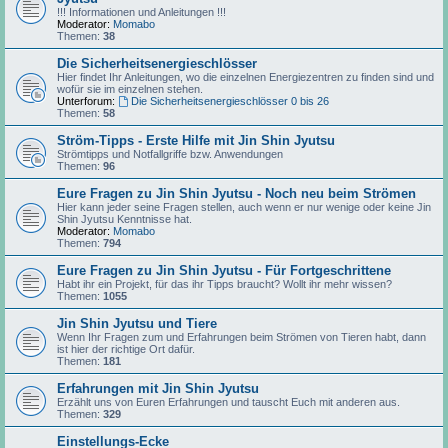
!!! Informationen und Anleitungen !!!
Moderator:
Momabo
Themen:
38
Die Sicherheitsenergieschlösser
Hier findet Ihr Anleitungen, wo die einzelnen Energiezentren zu finden sind und
wofür sie im einzelnen stehen.
Unterforum:
Die Sicherheitsenergieschlösser 0 bis 26
Themen:
58
Ström-Tipps - Erste Hilfe mit Jin Shin Jyutsu
Strömtipps und Notfallgriffe bzw. Anwendungen
Themen:
96
Eure Fragen zu Jin Shin Jyutsu - Noch neu beim Strömen
Hier kann jeder seine Fragen stellen, auch wenn er nur wenige oder keine Jin
Shin Jyutsu Kenntnisse hat.
Moderator:
Momabo
Themen:
794
Eure Fragen zu Jin Shin Jyutsu - Für Fortgeschrittene
Habt ihr ein Projekt, für das ihr Tipps braucht? Wollt ihr mehr wissen?
Themen:
1055
Jin Shin Jyutsu und Tiere
Wenn Ihr Fragen zum und Erfahrungen beim Strömen von Tieren habt, dann
ist hier der richtige Ort dafür.
Themen:
181
Erfahrungen mit Jin Shin Jyutsu
Erzählt uns von Euren Erfahrungen und tauscht Euch mit anderen aus.
Themen:
329
Einstellungs-Ecke