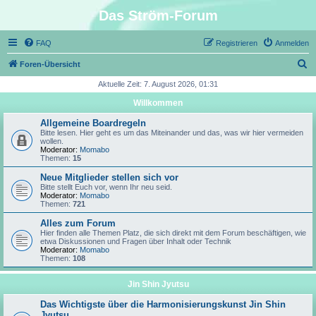
Das Ström-Forum
FAQ
Registrieren
Anmelden
S
Foren-Übersicht
u
Aktuelle Zeit: 7. August 2026, 01:31
c
Willkommen
h
Allgemeine Boardregeln
e
Bitte lesen. Hier geht es um das Miteinander und das, was wir hier vermeiden
wollen.
Moderator:
Momabo
Themen:
15
Neue Mitglieder stellen sich vor
Bitte stellt Euch vor, wenn Ihr neu seid.
Moderator:
Momabo
Themen:
721
Alles zum Forum
Hier finden alle Themen Platz, die sich direkt mit dem Forum beschäftigen, wie
etwa Diskussionen und Fragen über Inhalt oder Technik
Moderator:
Momabo
Themen:
108
Jin Shin Jyutsu
Das Wichtigste über die Harmonisierungskunst Jin Shin
Jyutsu