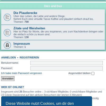
Dies und Das
Die Plauderecke
Über das Leben, die Liebe und andere Dinge.
Nehmt Euch eine virtuelle Tasse Kaffee und plaudert einfach drauf los.
Themen:
798
Zitate und Weisheiten
Hier ist Platz für Worte, die uns inspirieren, uns zum Nachdenken bringen oder
die einfach schön zu lesen sind.
Themen:
138
Impressum
Themen:
1
ANMELDEN
•
REGISTRIEREN
Benutzername:
Passwort:
Ich habe mein Passwort vergessen
Angemeldet bleiben
WER IST ONLINE?
Insgesamt sind
26
Besucher online :: 3 sichtbare Mitglieder, 0 unsichtbare Mitglieder und
23 Gäste (basierend auf den aktiven Besuchern der letzten 5 Minuten)
Der Besucherrekord liegt bei
72
Besuchern, die am 4. August 2026, 19:00 gleichzeitig
online waren.
Diese Website nutzt Cookies, um dir den