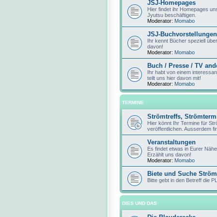
JSJ-Homepages
Hier findet ihr Homepages unse
Jyutsu beschäftigen.
Moderator:
Momabo
JSJ-Buchvorstellungen
Ihr kennt Bücher speziell über
davon!
Moderator:
Momabo
Buch / Presse / TV and
Ihr habt von einem interessan
teilt uns hier davon mit!
Moderator:
Momabo
TERMINE
Strömtreffs, Strömter
Hier könnt Ihr Termine für St
veröffentlichen. Ausserdem fin
Veranstaltungen
Es findet etwas in Eurer Nähe
Erzählt uns davon!
Moderator:
Momabo
Biete und Suche Ström
Bitte gebt in den Betreff die P
DIES UND DAS