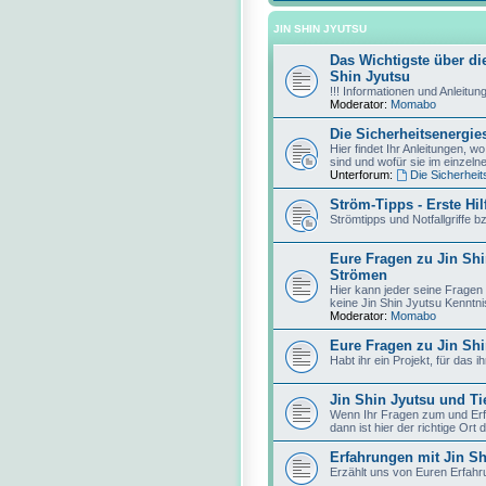
JIN SHIN JYUTSU
Das Wichtigste über d
Shin Jyutsu
!!! Informationen und Anleitung
Moderator:
Momabo
Die Sicherheitsenergie
Hier findet Ihr Anleitungen, w
sind und wofür sie im einzeln
Unterforum:
Die Sicherheit
Ström-Tipps - Erste Hil
Strömtipps und Notfallgriffe
Eure Fragen zu Jin Sh
Strömen
Hier kann jeder seine Fragen
keine Jin Shin Jyutsu Kenntni
Moderator:
Momabo
Eure Fragen zu Jin Shi
Habt ihr ein Projekt, für das 
Jin Shin Jyutsu und Ti
Wenn Ihr Fragen zum und Erf
dann ist hier der richtige Ort d
Erfahrungen mit Jin Sh
Erzählt uns von Euren Erfahr