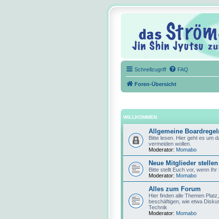
Schnellzugriff
FAQ
Foren-Übersicht
WILLKOMMEN
Allgemeine Boardregel
Bitte lesen. Hier geht es um 
vermeiden wollen.
Moderator:
Momabo
Neue Mitglieder stellen
Bitte stellt Euch vor, wenn Ihr
Moderator:
Momabo
Alles zum Forum
Hier finden alle Themen Platz
beschäftigen, wie etwa Disku
Technik
Moderator:
Momabo