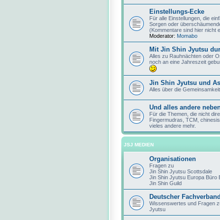
Einstellungs-Ecke
Für alle Einstellungen, die e
Sorgen oder überschäumendes
(Kommentare sind hier nicht 
Moderator:
Momabo
Mit Jin Shin Jyutsu du
Alles zu Rauhnächten oder O
noch an eine Jahreszeit gebun
Jin Shin Jyutsu und As
Alles über die Gemeinsamkeit
Und alles andere neben
Für die Themen, die nicht dir
Fingermudras, TCM, chinesis
vieles andere mehr.
JSJ MEDIEN
Organisationen
Fragen zu
Jin Shin Jyutsu Scottsdale
Jin Shin Jyutsu Europa Büro
Jin Shin Guild
Deutscher Fachverband 
Wissenswertes und Fragen z
Jyutsu