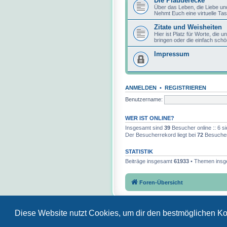
Die Plauderecke
Über das Leben, die Liebe un
Nehmt Euch eine virtuelle Tas
Zitate und Weisheiten
Hier ist Platz für Worte, die
bringen oder die einfach schö
Impressum
ANMELDEN
•
REGISTRIEREN
Benutzername:
WER IST ONLINE?
Insgesamt sind
39
Besucher online :: 6 s
Der Besucherrekord liegt bei
72
Besuchern
STATISTIK
Beiträge insgesamt
61933
• Themen ins
Foren-Übersicht
Diese Website nutzt Cookies, um dir den bestmöglichen Ko