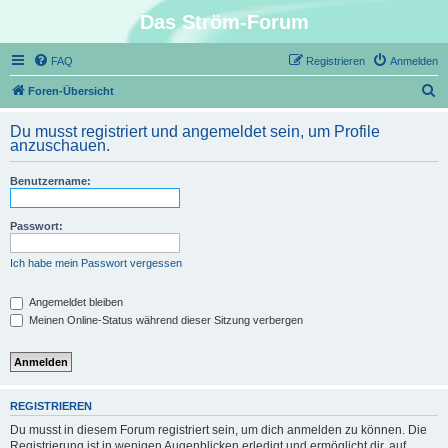
Das Ström-Forum
FAQ
Registrieren
Anmelden
S
Foren-Übersicht
u
Du musst registriert und angemeldet sein, um Profile
c
anzuschauen.
h
Benutzername:
e
Passwort:
Ich habe mein Passwort vergessen
Angemeldet bleiben
Meinen Online-Status während dieser Sitzung verbergen
REGISTRIEREN
Du musst in diesem Forum registriert sein, um dich anmelden zu können. Die
Registrierung ist in wenigen Augenblicken erledigt und ermöglicht dir, auf