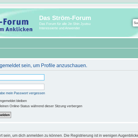
Das Ström-Forum
Das Forum für alle Jin Shin Jyutsu
Interessierte und Anwender
ngemeldet sein, um Profile anzuschauen.
habe mein Passwort vergessen
ngemeldet bleiben
einen Online-Status während dieser Sitzung verbergen
rt sein, um dich anmelden zu können. Die Registrierung ist in wenigen Augenblicken