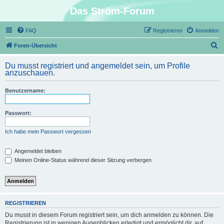
Das Ström-Forum
FAQ
Registrieren
Anmelden
S
Foren-Übersicht
u
Du musst registriert und angemeldet sein, um Profile
c
anzuschauen.
h
Benutzername:
e
Passwort:
Ich habe mein Passwort vergessen
Angemeldet bleiben
Meinen Online-Status während dieser Sitzung verbergen
REGISTRIEREN
Du musst in diesem Forum registriert sein, um dich anmelden zu können. Die
Registrierung ist in wenigen Augenblicken erledigt und ermöglicht dir, auf