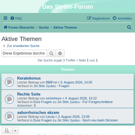
Das Ström-Forum
FAQ
Registrieren
Anmelden
S
Foren-Übersicht
Suche
Aktive Themen
u
Aktive Themen
c
Zur erweiterten Suche
h
Suche
Erweiterte Suche
e
Die Suche ergab 3 Treffer • Seite
1
von
1
Themen
Keratokonus
Letzter Beitrag von
BiBiFrei
«
5. August 2026, 14:05
Verfasst in
Jin Shin Jyutsu - Fragen
Rechte Seite
Letzter Beitrag von
strömhexe
«
4. August 2026, 19:22
Verfasst in
Eure Fragen zu Jin Shin Jyutsu - Für Fortgeschrittene
Antworten:
3
seborrhoisches ekzem
Letzter Beitrag von
Lisvia
«
3. August 2026, 13:09
Verfasst in
Eure Fragen zu Jin Shin Jyutsu - Noch neu beim Strömen