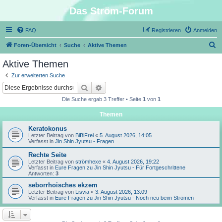
Das Ström-Forum
FAQ
Registrieren
Anmelden
S
Foren-Übersicht
Suche
Aktive Themen
u
Aktive Themen
c
Zur erweiterten Suche
h
Suche
Erweiterte Suche
e
Die Suche ergab 3 Treffer • Seite
1
von
1
Themen
Keratokonus
Letzter Beitrag von
BiBiFrei
«
5. August 2026, 14:05
Verfasst in
Jin Shin Jyutsu - Fragen
Rechte Seite
Letzter Beitrag von
strömhexe
«
4. August 2026, 19:22
Verfasst in
Eure Fragen zu Jin Shin Jyutsu - Für Fortgeschrittene
Antworten:
3
seborrhoisches ekzem
Letzter Beitrag von
Lisvia
«
3. August 2026, 13:09
Verfasst in
Eure Fragen zu Jin Shin Jyutsu - Noch neu beim Strömen