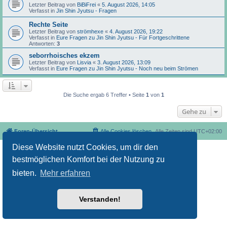
Letzter Beitrag von
BiBiFrei
«
5. August 2026, 14:05
Verfasst in
Jin Shin Jyutsu - Fragen
Rechte Seite
Letzter Beitrag von
strömhexe
«
4. August 2026, 19:22
Verfasst in
Eure Fragen zu Jin Shin Jyutsu - Für Fortgeschrittene
Antworten:
3
seborrhoisches ekzem
Letzter Beitrag von
Lisvia
«
3. August 2026, 13:09
Verfasst in
Eure Fragen zu Jin Shin Jyutsu - Noch neu beim Strömen
Die Suche ergab 6 Treffer • Seite
1
von
1
Gehe zu
Foren-Übersicht
Alle Cookies löschen
Alle Zeiten sind
UTC+02:00
Diese Website nutzt Cookies, um dir den
Nutzungsbedingungen
Datenschutzerklärung
Powered by
phpBB
® Forum Software © phpBB Limited
bestmöglichen Komfort bei der Nutzung zu
Deutsche Übersetzung durch
phpBB.de
bieten.
Mehr erfahren
Verstanden!