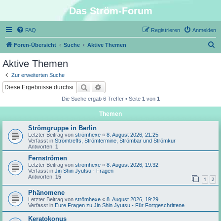
Das Ström-Forum
FAQ
Registrieren
Anmelden
S
Foren-Übersicht
Suche
Aktive Themen
u
Aktive Themen
c
Zur erweiterten Suche
h
Suche
Erweiterte Suche
e
Die Suche ergab 6 Treffer • Seite
1
von
1
Themen
Strömgruppe in Berlin
Letzter Beitrag von
strömhexe
«
8. August 2026, 21:25
Verfasst in
Strömtreffs, Strömtermine, Strömbar und Strömkur
Antworten:
1
Fernströmen
Letzter Beitrag von
strömhexe
«
8. August 2026, 19:32
Verfasst in
Jin Shin Jyutsu - Fragen
Antworten:
15
1
2
Phänomene
Letzter Beitrag von
strömhexe
«
8. August 2026, 19:29
Verfasst in
Eure Fragen zu Jin Shin Jyutsu - Für Fortgeschrittene
Keratokonus