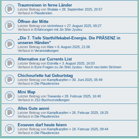
Traumreisen in ferne Länder
Letzter Beitrag von
Shalala
«
28. September 2025, 20:57
Verfasst in
Plaudereien
Öffnen der Mitte
Letzter Beitrag von
strömhexe
«
27. August 2025, 09:27
Verfasst in
Erfahrungen mit Jin Shin Jyutsu
„Die 7. Tiefe Starthilfekabel-Energie. Die PRÄSENZ in
unseren Händen“
Letzter Beitrag von
Klee
«
6. August 2025, 21:06
Verfasst in
Veranstaltungen
Alternative zur Currents List
Letzter Beitrag von
Estrella
«
3. August 2025, 16:03
Verfasst in
Eure Fragen zu Jin Shin Jyutsu - Noch neu beim Strömen
Chichourlette hat Geburtstag
Letzter Beitrag von
Kampfkarpfen
«
30. Juni 2025, 05:49
Verfasst in
Die Plauderecke
Mini Map
Letzter Beitrag von
Towanda
«
28. Februar 2025, 16:40
Verfasst in
JSJ-Buchvorstellungen
Alles Gute aenni
Letzter Beitrag von
Kampfkarpfen
«
26. Februar 2025, 18:25
Verfasst in
Die Plauderecke
Eoseven darf heute feiern
Letzter Beitrag von
Kampfkarpfen
«
18. Februar 2025, 09:44
Verfasst in
Die Plauderecke