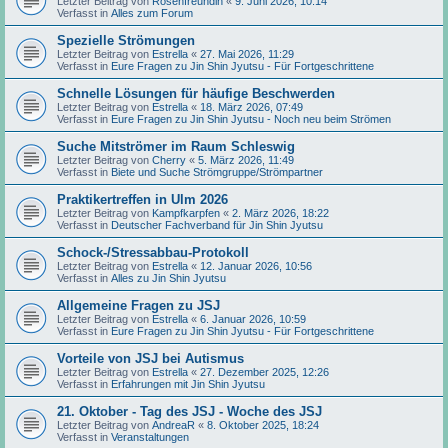
Letzter Beitrag von
Rosenfreundin
«
9. Juni 2026, 10:14
Verfasst in
Alles zum Forum
Spezielle Strömungen
Letzter Beitrag von
Estrella
«
27. Mai 2026, 11:29
Verfasst in
Eure Fragen zu Jin Shin Jyutsu - Für Fortgeschrittene
Schnelle Lösungen für häufige Beschwerden
Letzter Beitrag von
Estrella
«
18. März 2026, 07:49
Verfasst in
Eure Fragen zu Jin Shin Jyutsu - Noch neu beim Strömen
Suche Mitströmer im Raum Schleswig
Letzter Beitrag von
Cherry
«
5. März 2026, 11:49
Verfasst in
Biete und Suche Strömgruppe/Strömpartner
Praktikertreffen in Ulm 2026
Letzter Beitrag von
Kampfkarpfen
«
2. März 2026, 18:22
Verfasst in
Deutscher Fachverband für Jin Shin Jyutsu
Schock-/Stressabbau-Protokoll
Letzter Beitrag von
Estrella
«
12. Januar 2026, 10:56
Verfasst in
Alles zu Jin Shin Jyutsu
Allgemeine Fragen zu JSJ
Letzter Beitrag von
Estrella
«
6. Januar 2026, 10:59
Verfasst in
Eure Fragen zu Jin Shin Jyutsu - Für Fortgeschrittene
Vorteile von JSJ bei Autismus
Letzter Beitrag von
Estrella
«
27. Dezember 2025, 12:26
Verfasst in
Erfahrungen mit Jin Shin Jyutsu
21. Oktober - Tag des JSJ - Woche des JSJ
Letzter Beitrag von
AndreaR
«
8. Oktober 2025, 18:24
Verfasst in
Veranstaltungen