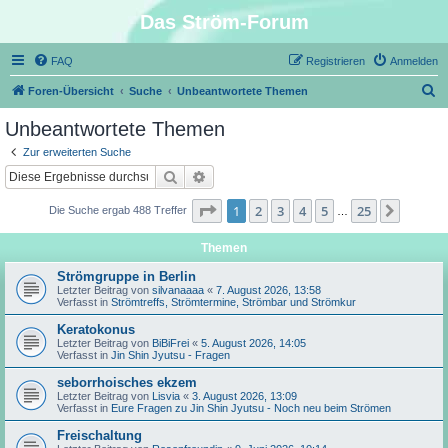
Das Ström-Forum
FAQ
Registrieren
Anmelden
S
Foren-Übersicht
Suche
Unbeantwortete Themen
u
Unbeantwortete Themen
c
Zur erweiterten Suche
h
Suche
Erweiterte Suche
e
Seite
1
von
25
1
2
3
4
5
25
Nächst
Die Suche ergab 488 Treffer
…
Themen
Strömgruppe in Berlin
Letzter Beitrag von
silvanaaaa
«
7. August 2026, 13:58
Verfasst in
Strömtreffs, Strömtermine, Strömbar und Strömkur
Keratokonus
Letzter Beitrag von
BiBiFrei
«
5. August 2026, 14:05
Verfasst in
Jin Shin Jyutsu - Fragen
seborrhoisches ekzem
Letzter Beitrag von
Lisvia
«
3. August 2026, 13:09
Verfasst in
Eure Fragen zu Jin Shin Jyutsu - Noch neu beim Strömen
Freischaltung