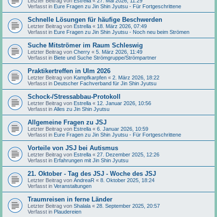
Letzter Beitrag von
Estrella
«
27. Mai 2026, 11:29
Verfasst in
Eure Fragen zu Jin Shin Jyutsu - Für Fortgeschrittene
Schnelle Lösungen für häufige Beschwerden
Letzter Beitrag von
Estrella
«
18. März 2026, 07:49
Verfasst in
Eure Fragen zu Jin Shin Jyutsu - Noch neu beim Strömen
Suche Mitströmer im Raum Schleswig
Letzter Beitrag von
Cherry
«
5. März 2026, 11:49
Verfasst in
Biete und Suche Strömgruppe/Strömpartner
Praktikertreffen in Ulm 2026
Letzter Beitrag von
Kampfkarpfen
«
2. März 2026, 18:22
Verfasst in
Deutscher Fachverband für Jin Shin Jyutsu
Schock-/Stressabbau-Protokoll
Letzter Beitrag von
Estrella
«
12. Januar 2026, 10:56
Verfasst in
Alles zu Jin Shin Jyutsu
Allgemeine Fragen zu JSJ
Letzter Beitrag von
Estrella
«
6. Januar 2026, 10:59
Verfasst in
Eure Fragen zu Jin Shin Jyutsu - Für Fortgeschrittene
Vorteile von JSJ bei Autismus
Letzter Beitrag von
Estrella
«
27. Dezember 2025, 12:26
Verfasst in
Erfahrungen mit Jin Shin Jyutsu
21. Oktober - Tag des JSJ - Woche des JSJ
Letzter Beitrag von
AndreaR
«
8. Oktober 2025, 18:24
Verfasst in
Veranstaltungen
Traumreisen in ferne Länder
Letzter Beitrag von
Shalala
«
28. September 2025, 20:57
Verfasst in
Plaudereien