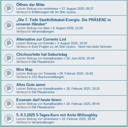
Öffnen der Mitte
Letzter Beitrag von
strömhexe
«
27. August 2025, 09:27
Verfasst in
Erfahrungen mit Jin Shin Jyutsu
„Die 7. Tiefe Starthilfekabel-Energie. Die PRÄSENZ in
unseren Händen“
Letzter Beitrag von
Klee
«
6. August 2025, 21:06
Verfasst in
Veranstaltungen
Alternative zur Currents List
Letzter Beitrag von
Estrella
«
3. August 2025, 16:03
Verfasst in
Eure Fragen zu Jin Shin Jyutsu - Noch neu beim Strömen
Chichourlette hat Geburtstag
Letzter Beitrag von
Kampfkarpfen
«
30. Juni 2025, 05:49
Verfasst in
Die Plauderecke
Mini Map
Letzter Beitrag von
Towanda
«
28. Februar 2025, 16:40
Verfasst in
JSJ-Buchvorstellungen
Alles Gute aenni
Letzter Beitrag von
Kampfkarpfen
«
26. Februar 2025, 18:25
Verfasst in
Die Plauderecke
Eoseven darf heute feiern
Letzter Beitrag von
Kampfkarpfen
«
18. Februar 2025, 09:44
Verfasst in
Die Plauderecke
5.-9.3.2025 5-Tages-Kurs mit Anita Willoughby
Letzter Beitrag von
strömhexe
«
10. Februar 2025, 18:34
Verfasst in
Veranstaltungen