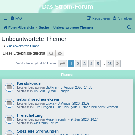
Das Ström-Forum
FAQ
Registrieren
Anmelden
S
Foren-Übersicht
Suche
Unbeantwortete Themen
u
Unbeantwortete Themen
c
Zur erweiterten Suche
h
Suche
Erweiterte Suche
e
Seite
1
von
25
1
2
3
4
5
25
Nächst
Die Suche ergab 487 Treffer
…
Themen
Keratokonus
Letzter Beitrag von
BiBiFrei
«
5. August 2026, 14:05
Verfasst in
Jin Shin Jyutsu - Fragen
seborrhoisches ekzem
Letzter Beitrag von
Lisvia
«
3. August 2026, 13:09
Verfasst in
Eure Fragen zu Jin Shin Jyutsu - Noch neu beim Strömen
Freischaltung
Letzter Beitrag von
Rosenfreundin
«
9. Juni 2026, 10:14
Verfasst in
Alles zum Forum
Spezielle Strömungen