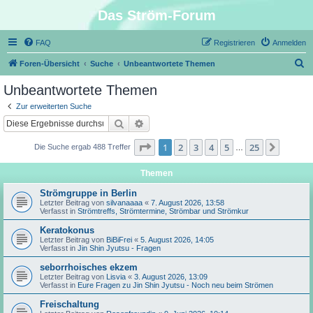
Das Ström-Forum
FAQ
Registrieren
Anmelden
S
Foren-Übersicht
Suche
Unbeantwortete Themen
u
Unbeantwortete Themen
c
Zur erweiterten Suche
h
Suche
Erweiterte Suche
e
Seite
1
von
25
1
2
3
4
5
25
Nächst
Die Suche ergab 488 Treffer
…
Themen
Strömgruppe in Berlin
Letzter Beitrag von
silvanaaaa
«
7. August 2026, 13:58
Verfasst in
Strömtreffs, Strömtermine, Strömbar und Strömkur
Keratokonus
Letzter Beitrag von
BiBiFrei
«
5. August 2026, 14:05
Verfasst in
Jin Shin Jyutsu - Fragen
seborrhoisches ekzem
Letzter Beitrag von
Lisvia
«
3. August 2026, 13:09
Verfasst in
Eure Fragen zu Jin Shin Jyutsu - Noch neu beim Strömen
Freischaltung