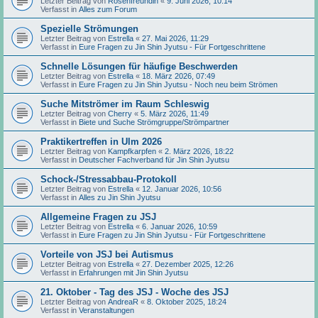
Letzter Beitrag von
Rosenfreundin
«
9. Juni 2026, 10:14
Verfasst in
Alles zum Forum
Spezielle Strömungen
Letzter Beitrag von
Estrella
«
27. Mai 2026, 11:29
Verfasst in
Eure Fragen zu Jin Shin Jyutsu - Für Fortgeschrittene
Schnelle Lösungen für häufige Beschwerden
Letzter Beitrag von
Estrella
«
18. März 2026, 07:49
Verfasst in
Eure Fragen zu Jin Shin Jyutsu - Noch neu beim Strömen
Suche Mitströmer im Raum Schleswig
Letzter Beitrag von
Cherry
«
5. März 2026, 11:49
Verfasst in
Biete und Suche Strömgruppe/Strömpartner
Praktikertreffen in Ulm 2026
Letzter Beitrag von
Kampfkarpfen
«
2. März 2026, 18:22
Verfasst in
Deutscher Fachverband für Jin Shin Jyutsu
Schock-/Stressabbau-Protokoll
Letzter Beitrag von
Estrella
«
12. Januar 2026, 10:56
Verfasst in
Alles zu Jin Shin Jyutsu
Allgemeine Fragen zu JSJ
Letzter Beitrag von
Estrella
«
6. Januar 2026, 10:59
Verfasst in
Eure Fragen zu Jin Shin Jyutsu - Für Fortgeschrittene
Vorteile von JSJ bei Autismus
Letzter Beitrag von
Estrella
«
27. Dezember 2025, 12:26
Verfasst in
Erfahrungen mit Jin Shin Jyutsu
21. Oktober - Tag des JSJ - Woche des JSJ
Letzter Beitrag von
AndreaR
«
8. Oktober 2025, 18:24
Verfasst in
Veranstaltungen