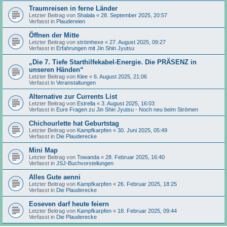
Traumreisen in ferne Länder
Letzter Beitrag von
Shalala
«
28. September 2025, 20:57
Verfasst in
Plaudereien
Öffnen der Mitte
Letzter Beitrag von
strömhexe
«
27. August 2025, 09:27
Verfasst in
Erfahrungen mit Jin Shin Jyutsu
„Die 7. Tiefe Starthilfekabel-Energie. Die PRÄSENZ in
unseren Händen“
Letzter Beitrag von
Klee
«
6. August 2025, 21:06
Verfasst in
Veranstaltungen
Alternative zur Currents List
Letzter Beitrag von
Estrella
«
3. August 2025, 16:03
Verfasst in
Eure Fragen zu Jin Shin Jyutsu - Noch neu beim Strömen
Chichourlette hat Geburtstag
Letzter Beitrag von
Kampfkarpfen
«
30. Juni 2025, 05:49
Verfasst in
Die Plauderecke
Mini Map
Letzter Beitrag von
Towanda
«
28. Februar 2025, 16:40
Verfasst in
JSJ-Buchvorstellungen
Alles Gute aenni
Letzter Beitrag von
Kampfkarpfen
«
26. Februar 2025, 18:25
Verfasst in
Die Plauderecke
Eoseven darf heute feiern
Letzter Beitrag von
Kampfkarpfen
«
18. Februar 2025, 09:44
Verfasst in
Die Plauderecke