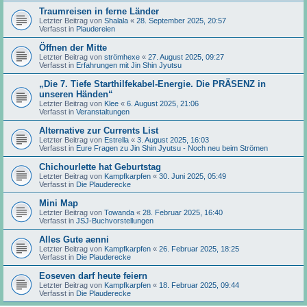
Traumreisen in ferne Länder
Letzter Beitrag von
Shalala
«
28. September 2025, 20:57
Verfasst in
Plaudereien
Öffnen der Mitte
Letzter Beitrag von
strömhexe
«
27. August 2025, 09:27
Verfasst in
Erfahrungen mit Jin Shin Jyutsu
„Die 7. Tiefe Starthilfekabel-Energie. Die PRÄSENZ in
unseren Händen“
Letzter Beitrag von
Klee
«
6. August 2025, 21:06
Verfasst in
Veranstaltungen
Alternative zur Currents List
Letzter Beitrag von
Estrella
«
3. August 2025, 16:03
Verfasst in
Eure Fragen zu Jin Shin Jyutsu - Noch neu beim Strömen
Chichourlette hat Geburtstag
Letzter Beitrag von
Kampfkarpfen
«
30. Juni 2025, 05:49
Verfasst in
Die Plauderecke
Mini Map
Letzter Beitrag von
Towanda
«
28. Februar 2025, 16:40
Verfasst in
JSJ-Buchvorstellungen
Alles Gute aenni
Letzter Beitrag von
Kampfkarpfen
«
26. Februar 2025, 18:25
Verfasst in
Die Plauderecke
Eoseven darf heute feiern
Letzter Beitrag von
Kampfkarpfen
«
18. Februar 2025, 09:44
Verfasst in
Die Plauderecke