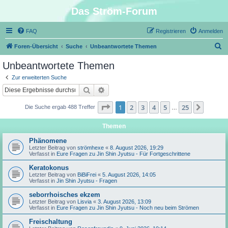
Das Ström-Forum
FAQ
Registrieren
Anmelden
S
Foren-Übersicht
Suche
Unbeantwortete Themen
u
Unbeantwortete Themen
c
Zur erweiterten Suche
h
Suche
Erweiterte Suche
e
Seite
1
von
25
1
2
3
4
5
25
Nächst
Die Suche ergab 488 Treffer
…
Themen
Phänomene
Letzter Beitrag von
strömhexe
«
8. August 2026, 19:29
Verfasst in
Eure Fragen zu Jin Shin Jyutsu - Für Fortgeschrittene
Keratokonus
Letzter Beitrag von
BiBiFrei
«
5. August 2026, 14:05
Verfasst in
Jin Shin Jyutsu - Fragen
seborrhoisches ekzem
Letzter Beitrag von
Lisvia
«
3. August 2026, 13:09
Verfasst in
Eure Fragen zu Jin Shin Jyutsu - Noch neu beim Strömen
Freischaltung