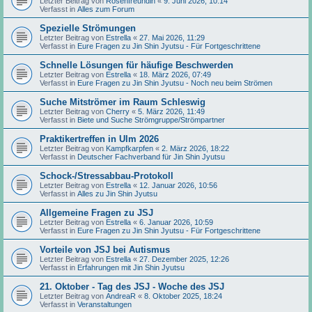
Letzter Beitrag von
Rosenfreundin
«
9. Juni 2026, 10:14
Verfasst in
Alles zum Forum
Spezielle Strömungen
Letzter Beitrag von
Estrella
«
27. Mai 2026, 11:29
Verfasst in
Eure Fragen zu Jin Shin Jyutsu - Für Fortgeschrittene
Schnelle Lösungen für häufige Beschwerden
Letzter Beitrag von
Estrella
«
18. März 2026, 07:49
Verfasst in
Eure Fragen zu Jin Shin Jyutsu - Noch neu beim Strömen
Suche Mitströmer im Raum Schleswig
Letzter Beitrag von
Cherry
«
5. März 2026, 11:49
Verfasst in
Biete und Suche Strömgruppe/Strömpartner
Praktikertreffen in Ulm 2026
Letzter Beitrag von
Kampfkarpfen
«
2. März 2026, 18:22
Verfasst in
Deutscher Fachverband für Jin Shin Jyutsu
Schock-/Stressabbau-Protokoll
Letzter Beitrag von
Estrella
«
12. Januar 2026, 10:56
Verfasst in
Alles zu Jin Shin Jyutsu
Allgemeine Fragen zu JSJ
Letzter Beitrag von
Estrella
«
6. Januar 2026, 10:59
Verfasst in
Eure Fragen zu Jin Shin Jyutsu - Für Fortgeschrittene
Vorteile von JSJ bei Autismus
Letzter Beitrag von
Estrella
«
27. Dezember 2025, 12:26
Verfasst in
Erfahrungen mit Jin Shin Jyutsu
21. Oktober - Tag des JSJ - Woche des JSJ
Letzter Beitrag von
AndreaR
«
8. Oktober 2025, 18:24
Verfasst in
Veranstaltungen