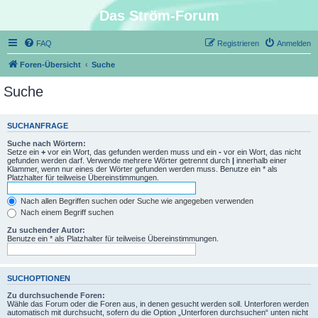
Das Ström-Forum
FAQ
Registrieren
Anmelden
Foren-Übersicht
Suche
Suche
SUCHANFRAGE
Suche nach Wörtern:
Setze ein
+
vor ein Wort, das gefunden werden muss und ein
-
vor ein Wort, das nicht
gefunden werden darf. Verwende mehrere Wörter getrennt durch
|
innerhalb einer
Klammer, wenn nur eines der Wörter gefunden werden muss. Benutze ein * als
Platzhalter für teilweise Übereinstimmungen.
Nach allen Begriffen suchen oder Suche wie angegeben verwenden
Nach einem Begriff suchen
Zu suchender Autor:
Benutze ein * als Platzhalter für teilweise Übereinstimmungen.
SUCHOPTIONEN
Zu durchsuchende Foren:
Wähle das Forum oder die Foren aus, in denen gesucht werden soll. Unterforen werden
automatisch mit durchsucht, sofern du die Option „Unterforen durchsuchen“ unten nicht