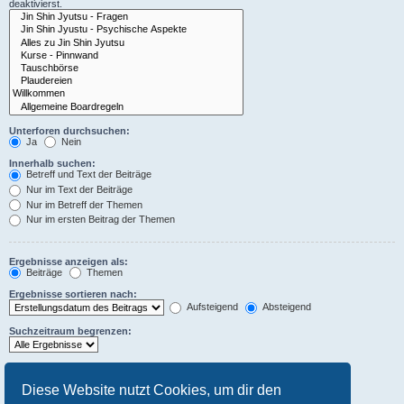
deaktivierst.
Unterforen durchsuchen:
Ja
Nein
Innerhalb suchen:
Betreff und Text der Beiträge
Nur im Text der Beiträge
Nur im Betreff der Themen
Nur im ersten Beitrag der Themen
Ergebnisse anzeigen als:
Beiträge
Themen
Ergebnisse sortieren nach:
Aufsteigend
Absteigend
Suchzeitraum begrenzen:
Die ersten:
Stelle 0 als Wert ein, damit der komplette Beitrag angezeigt wird.
Diese Website nutzt Cookies, um dir den
Zeichen der Beiträge anzeigen