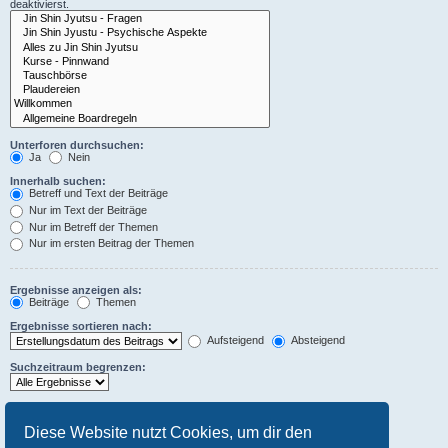
deaktivierst.
Unterforen durchsuchen:
Ja
Nein
Innerhalb suchen:
Betreff und Text der Beiträge
Nur im Text der Beiträge
Nur im Betreff der Themen
Nur im ersten Beitrag der Themen
Ergebnisse anzeigen als:
Beiträge
Themen
Ergebnisse sortieren nach:
Aufsteigend
Absteigend
Suchzeitraum begrenzen:
Die ersten:
Stelle 0 als Wert ein, damit der komplette Beitrag angezeigt wird.
Diese Website nutzt Cookies, um dir den
Zeichen der Beiträge anzeigen