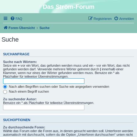
Das Ström-Forum
FAQ
Registrieren
Anmelden
Foren-Übersicht
Suche
Suche
SUCHANFRAGE
Suche nach Wörtern:
Setze ein
+
vor ein Wort, das gefunden werden muss und ein
-
vor ein Wort, das nicht
gefunden werden darf. Verwende mehrere Wörter getrennt durch
|
innerhalb einer
Klammer, wenn nur eines der Wörter gefunden werden muss. Benutze ein * als
Platzhalter für teilweise Übereinstimmungen.
Nach allen Begriffen suchen oder Suche wie angegeben verwenden
Nach einem Begriff suchen
Zu suchender Autor:
Benutze ein * als Platzhalter für teilweise Übereinstimmungen.
SUCHOPTIONEN
Zu durchsuchende Foren:
Wähle das Forum oder die Foren aus, in denen gesucht werden soll. Unterforen werden
automatisch mit durchsucht, sofern du die Option „Unterforen durchsuchen“ unten nicht