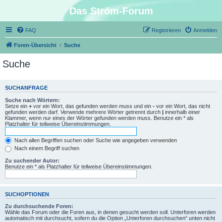
Das Ström-Forum
FAQ
Registrieren
Anmelden
Foren-Übersicht
Suche
Suche
SUCHANFRAGE
Suche nach Wörtern:
Setze ein
+
vor ein Wort, das gefunden werden muss und ein
-
vor ein Wort, das nicht
gefunden werden darf. Verwende mehrere Wörter getrennt durch
|
innerhalb einer
Klammer, wenn nur eines der Wörter gefunden werden muss. Benutze ein * als
Platzhalter für teilweise Übereinstimmungen.
Nach allen Begriffen suchen oder Suche wie angegeben verwenden
Nach einem Begriff suchen
Zu suchender Autor:
Benutze ein * als Platzhalter für teilweise Übereinstimmungen.
SUCHOPTIONEN
Zu durchsuchende Foren:
Wähle das Forum oder die Foren aus, in denen gesucht werden soll. Unterforen werden
automatisch mit durchsucht, sofern du die Option „Unterforen durchsuchen“ unten nicht