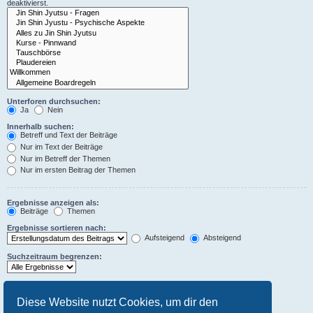
deaktivierst.
Unterforen durchsuchen:
Ja
Nein
Innerhalb suchen:
Betreff und Text der Beiträge
Nur im Text der Beiträge
Nur im Betreff der Themen
Nur im ersten Beitrag der Themen
Ergebnisse anzeigen als:
Beiträge
Themen
Ergebnisse sortieren nach:
Aufsteigend
Absteigend
Suchzeitraum begrenzen:
Die ersten:
Stelle 0 als Wert ein, damit der komplette Beitrag angezeigt wird.
Diese Website nutzt Cookies, um dir den
Zeichen der Beiträge anzeigen