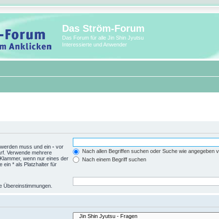
Das Ström-Forum
Das Forum für alle Jin Shin Jyutsu
Interessierte und Anwender
n werden muss und ein
-
vor
Nach allen Begriffen suchen oder Suche wie angegeben
arf. Verwende mehrere
 Klammer, wenn nur eines der
Nach einem Begriff suchen
in * als Platzhalter für
eise Übereinstimmungen.