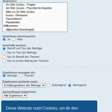
deaktivierst.
Unterforen durchsuchen:
Ja
Nein
Innerhalb suchen:
Betreff und Text der Beiträge
Nur im Text der Beiträge
Nur im Betreff der Themen
Nur im ersten Beitrag der Themen
Ergebnisse anzeigen als:
Beiträge
Themen
Ergebnisse sortieren nach:
Aufsteigend
Absteigend
Suchzeitraum begrenzen:
Die ersten:
Stelle 0 als Wert ein, damit der komplette Beitrag angezeigt wird.
Diese Website nutzt Cookies, um dir den
Zeichen der Beiträge anzeigen