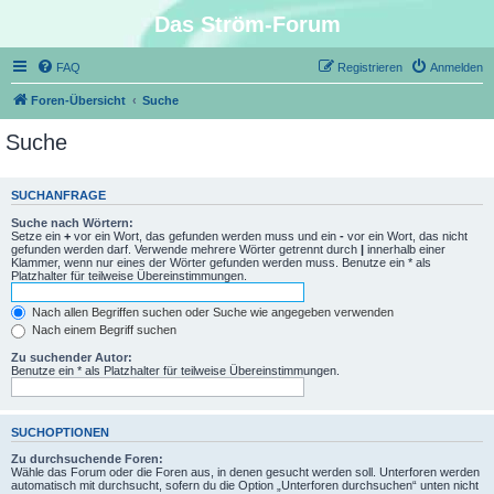
Das Ström-Forum
FAQ
Registrieren
Anmelden
Foren-Übersicht
Suche
Suche
SUCHANFRAGE
Suche nach Wörtern:
Setze ein
+
vor ein Wort, das gefunden werden muss und ein
-
vor ein Wort, das nicht
gefunden werden darf. Verwende mehrere Wörter getrennt durch
|
innerhalb einer
Klammer, wenn nur eines der Wörter gefunden werden muss. Benutze ein * als
Platzhalter für teilweise Übereinstimmungen.
Nach allen Begriffen suchen oder Suche wie angegeben verwenden
Nach einem Begriff suchen
Zu suchender Autor:
Benutze ein * als Platzhalter für teilweise Übereinstimmungen.
SUCHOPTIONEN
Zu durchsuchende Foren:
Wähle das Forum oder die Foren aus, in denen gesucht werden soll. Unterforen werden
automatisch mit durchsucht, sofern du die Option „Unterforen durchsuchen“ unten nicht