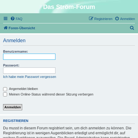
Das Ström-Forum
FAQ
Registrieren
Anmelden
S
Foren-Übersicht
u
Anmelden
c
h
Benutzername:
e
Passwort:
Ich habe mein Passwort vergessen
Angemeldet bleiben
Meinen Online-Status während dieser Sitzung verbergen
REGISTRIEREN
Du musst in diesem Forum registriert sein, um dich anmelden zu können. Die
Registrierung ist in wenigen Augenblicken erledigt und ermöglicht dir, auf
weitere Funktionen zuzugreifen. Die Board-Administration kann registrierten