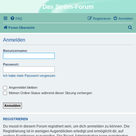
Das Ström-Forum
FAQ
Registrieren
Anmelden
S
Foren-Übersicht
u
Anmelden
c
h
Benutzername:
e
Passwort:
Ich habe mein Passwort vergessen
Angemeldet bleiben
Meinen Online-Status während dieser Sitzung verbergen
REGISTRIEREN
Du musst in diesem Forum registriert sein, um dich anmelden zu können. Die
Registrierung ist in wenigen Augenblicken erledigt und ermöglicht dir, auf
weitere Funktionen zuzugreifen. Die Board-Administration kann registrierten