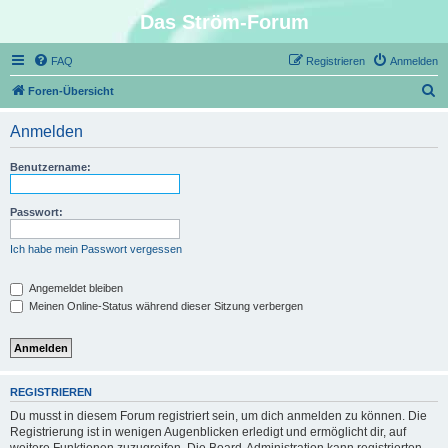
Das Ström-Forum
FAQ
Registrieren
Anmelden
S
Foren-Übersicht
u
Anmelden
c
h
Benutzername:
e
Passwort:
Ich habe mein Passwort vergessen
Angemeldet bleiben
Meinen Online-Status während dieser Sitzung verbergen
REGISTRIEREN
Du musst in diesem Forum registriert sein, um dich anmelden zu können. Die
Registrierung ist in wenigen Augenblicken erledigt und ermöglicht dir, auf
weitere Funktionen zuzugreifen. Die Board-Administration kann registrierten