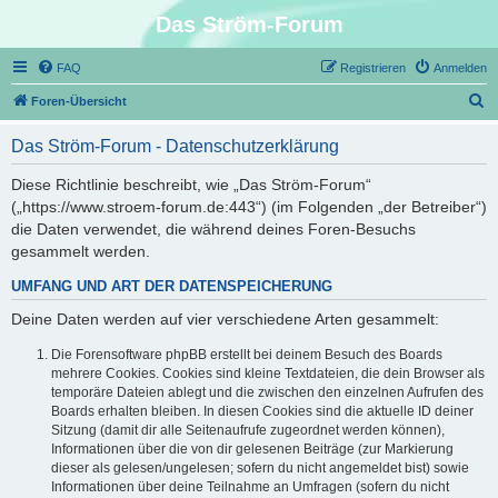
Das Ström-Forum
FAQ
Registrieren
Anmelden
S
Foren-Übersicht
u
Das Ström-Forum - Datenschutzerklärung
c
h
Diese Richtlinie beschreibt, wie „Das Ström-Forum“
(„https://www.stroem-forum.de:443“) (im Folgenden „der Betreiber“)
e
die Daten verwendet, die während deines Foren-Besuchs
gesammelt werden.
UMFANG UND ART DER DATENSPEICHERUNG
Deine Daten werden auf vier verschiedene Arten gesammelt:
Die Forensoftware phpBB erstellt bei deinem Besuch des Boards
mehrere Cookies. Cookies sind kleine Textdateien, die dein Browser als
temporäre Dateien ablegt und die zwischen den einzelnen Aufrufen des
Boards erhalten bleiben. In diesen Cookies sind die aktuelle ID deiner
Sitzung (damit dir alle Seitenaufrufe zugeordnet werden können),
Informationen über die von dir gelesenen Beiträge (zur Markierung
dieser als gelesen/ungelesen; sofern du nicht angemeldet bist) sowie
Informationen über deine Teilnahme an Umfragen (sofern du nicht