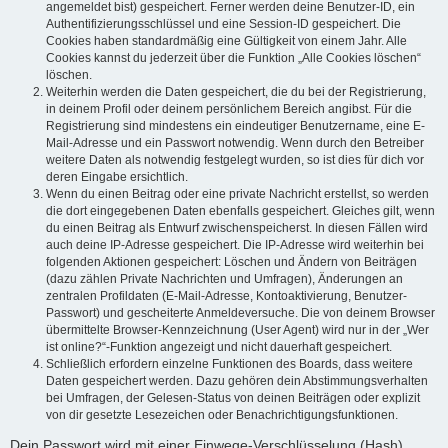
angemeldet bist) gespeichert. Ferner werden deine Benutzer-ID, ein
Authentifizierungsschlüssel und eine Session-ID gespeichert. Die
Cookies haben standardmäßig eine Gültigkeit von einem Jahr. Alle
Cookies kannst du jederzeit über die Funktion „Alle Cookies löschen“
löschen.
Weiterhin werden die Daten gespeichert, die du bei der Registrierung,
in deinem Profil oder deinem persönlichem Bereich angibst. Für die
Registrierung sind mindestens ein eindeutiger Benutzername, eine E-
Mail-Adresse und ein Passwort notwendig. Wenn durch den Betreiber
weitere Daten als notwendig festgelegt wurden, so ist dies für dich vor
deren Eingabe ersichtlich.
Wenn du einen Beitrag oder eine private Nachricht erstellst, so werden
die dort eingegebenen Daten ebenfalls gespeichert. Gleiches gilt, wenn
du einen Beitrag als Entwurf zwischenspeicherst. In diesen Fällen wird
auch deine IP-Adresse gespeichert. Die IP-Adresse wird weiterhin bei
folgenden Aktionen gespeichert: Löschen und Ändern von Beiträgen
(dazu zählen Private Nachrichten und Umfragen), Änderungen an
zentralen Profildaten (E-Mail-Adresse, Kontoaktivierung, Benutzer-
Passwort) und gescheiterte Anmeldeversuche. Die von deinem Browser
übermittelte Browser-Kennzeichnung (User Agent) wird nur in der „Wer
ist online?“-Funktion angezeigt und nicht dauerhaft gespeichert.
Schließlich erfordern einzelne Funktionen des Boards, dass weitere
Daten gespeichert werden. Dazu gehören dein Abstimmungsverhalten
bei Umfragen, der Gelesen-Status von deinen Beiträgen oder explizit
von dir gesetzte Lesezeichen oder Benachrichtigungsfunktionen.
Dein Passwort wird mit einer Einwege-Verschlüsselung (Hash)