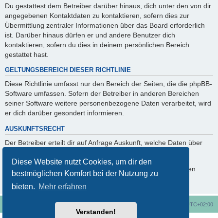
Du gestattest dem Betreiber darüber hinaus, dich unter den von dir
angegebenen Kontaktdaten zu kontaktieren, sofern dies zur
Übermittlung zentraler Informationen über das Board erforderlich
ist. Darüber hinaus dürfen er und andere Benutzer dich
kontaktieren, sofern du dies in deinem persönlichen Bereich
gestattet hast.
GELTUNGSBEREICH DIESER RICHTLINIE
Diese Richtlinie umfasst nur den Bereich der Seiten, die die phpBB-
Software umfassen. Sofern der Betreiber in anderen Bereichen
seiner Software weitere personenbezogene Daten verarbeitet, wird
er dich darüber gesondert informieren.
AUSKUNFTSRECHT
Der Betreiber erteilt dir auf Anfrage Auskunft, welche Daten über
dich gespeichert sind.
Diese Website nutzt Cookies, um dir den
Du kannst jederzeit die Löschung bzw. Sperrung deiner Daten
bestmöglichen Komfort bei der Nutzung zu
verlangen. Kontaktiere hierzu bitte den Betreiber.
bieten.
Mehr erfahren
Foren-Übersicht
Alle Cookies löschen
Alle Zeiten sind
UTC+02:00
Verstanden!