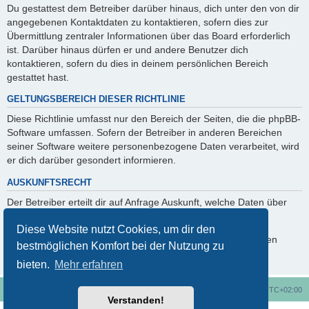
Du gestattest dem Betreiber darüber hinaus, dich unter den von dir
angegebenen Kontaktdaten zu kontaktieren, sofern dies zur
Übermittlung zentraler Informationen über das Board erforderlich
ist. Darüber hinaus dürfen er und andere Benutzer dich
kontaktieren, sofern du dies in deinem persönlichen Bereich
gestattet hast.
GELTUNGSBEREICH DIESER RICHTLINIE
Diese Richtlinie umfasst nur den Bereich der Seiten, die die phpBB-
Software umfassen. Sofern der Betreiber in anderen Bereichen
seiner Software weitere personenbezogene Daten verarbeitet, wird
er dich darüber gesondert informieren.
AUSKUNFTSRECHT
Der Betreiber erteilt dir auf Anfrage Auskunft, welche Daten über
dich gespeichert sind.
Diese Website nutzt Cookies, um dir den
Du kannst jederzeit die Löschung bzw. Sperrung deiner Daten
bestmöglichen Komfort bei der Nutzung zu
verlangen. Kontaktiere hierzu bitte den Betreiber.
bieten.
Mehr erfahren
Foren-Übersicht
Alle Cookies löschen
Alle Zeiten sind
UTC+02:00
Verstanden!