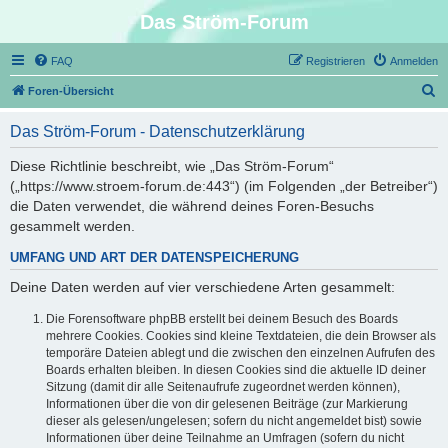
Das Ström-Forum
FAQ
Registrieren
Anmelden
S
Foren-Übersicht
u
Das Ström-Forum - Datenschutzerklärung
c
h
Diese Richtlinie beschreibt, wie „Das Ström-Forum“
(„https://www.stroem-forum.de:443“) (im Folgenden „der Betreiber“)
e
die Daten verwendet, die während deines Foren-Besuchs
gesammelt werden.
UMFANG UND ART DER DATENSPEICHERUNG
Deine Daten werden auf vier verschiedene Arten gesammelt:
Die Forensoftware phpBB erstellt bei deinem Besuch des Boards
mehrere Cookies. Cookies sind kleine Textdateien, die dein Browser als
temporäre Dateien ablegt und die zwischen den einzelnen Aufrufen des
Boards erhalten bleiben. In diesen Cookies sind die aktuelle ID deiner
Sitzung (damit dir alle Seitenaufrufe zugeordnet werden können),
Informationen über die von dir gelesenen Beiträge (zur Markierung
dieser als gelesen/ungelesen; sofern du nicht angemeldet bist) sowie
Informationen über deine Teilnahme an Umfragen (sofern du nicht