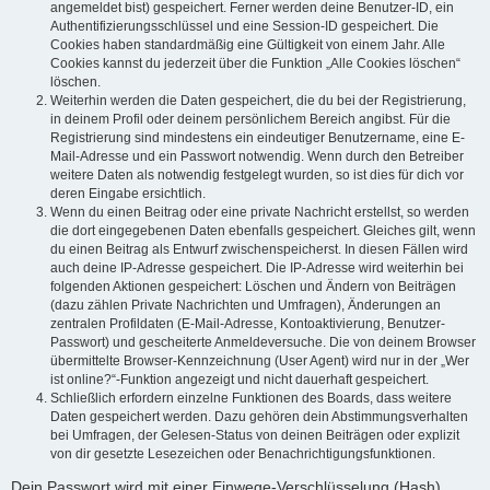
angemeldet bist) gespeichert. Ferner werden deine Benutzer-ID, ein
Authentifizierungsschlüssel und eine Session-ID gespeichert. Die
Cookies haben standardmäßig eine Gültigkeit von einem Jahr. Alle
Cookies kannst du jederzeit über die Funktion „Alle Cookies löschen“
löschen.
Weiterhin werden die Daten gespeichert, die du bei der Registrierung,
in deinem Profil oder deinem persönlichem Bereich angibst. Für die
Registrierung sind mindestens ein eindeutiger Benutzername, eine E-
Mail-Adresse und ein Passwort notwendig. Wenn durch den Betreiber
weitere Daten als notwendig festgelegt wurden, so ist dies für dich vor
deren Eingabe ersichtlich.
Wenn du einen Beitrag oder eine private Nachricht erstellst, so werden
die dort eingegebenen Daten ebenfalls gespeichert. Gleiches gilt, wenn
du einen Beitrag als Entwurf zwischenspeicherst. In diesen Fällen wird
auch deine IP-Adresse gespeichert. Die IP-Adresse wird weiterhin bei
folgenden Aktionen gespeichert: Löschen und Ändern von Beiträgen
(dazu zählen Private Nachrichten und Umfragen), Änderungen an
zentralen Profildaten (E-Mail-Adresse, Kontoaktivierung, Benutzer-
Passwort) und gescheiterte Anmeldeversuche. Die von deinem Browser
übermittelte Browser-Kennzeichnung (User Agent) wird nur in der „Wer
ist online?“-Funktion angezeigt und nicht dauerhaft gespeichert.
Schließlich erfordern einzelne Funktionen des Boards, dass weitere
Daten gespeichert werden. Dazu gehören dein Abstimmungsverhalten
bei Umfragen, der Gelesen-Status von deinen Beiträgen oder explizit
von dir gesetzte Lesezeichen oder Benachrichtigungsfunktionen.
Dein Passwort wird mit einer Einwege-Verschlüsselung (Hash)