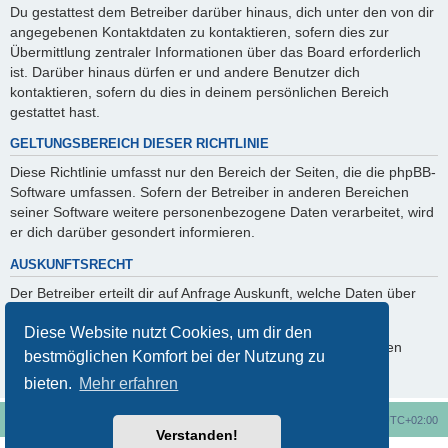
Du gestattest dem Betreiber darüber hinaus, dich unter den von dir
angegebenen Kontaktdaten zu kontaktieren, sofern dies zur
Übermittlung zentraler Informationen über das Board erforderlich
ist. Darüber hinaus dürfen er und andere Benutzer dich
kontaktieren, sofern du dies in deinem persönlichen Bereich
gestattet hast.
GELTUNGSBEREICH DIESER RICHTLINIE
Diese Richtlinie umfasst nur den Bereich der Seiten, die die phpBB-
Software umfassen. Sofern der Betreiber in anderen Bereichen
seiner Software weitere personenbezogene Daten verarbeitet, wird
er dich darüber gesondert informieren.
AUSKUNFTSRECHT
Der Betreiber erteilt dir auf Anfrage Auskunft, welche Daten über
dich gespeichert sind.
Diese Website nutzt Cookies, um dir den
Du kannst jederzeit die Löschung bzw. Sperrung deiner Daten
bestmöglichen Komfort bei der Nutzung zu
verlangen. Kontaktiere hierzu bitte den Betreiber.
bieten.
Mehr erfahren
Foren-Übersicht
Alle Cookies löschen
Alle Zeiten sind
UTC+02:00
Verstanden!