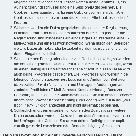
angemeldet bist) gespeichert. Ferner werden deine Benutzer-ID, ein
Authentifizierungsschlüssel und eine Session-ID gespeichert. Die
Cookies haben standardmäßig eine Gültigkeit von einem Jahr. Alle
Cookies kannst du jederzeit über die Funktion „Alle Cookies löschen“
löschen.
Weiterhin werden die Daten gespeichert, die du bei der Registrierung,
in deinem Profil oder deinem persönlichem Bereich angibst. Für die
Registrierung sind mindestens ein eindeutiger Benutzername, eine E-
Mail-Adresse und ein Passwort notwendig. Wenn durch den Betreiber
weitere Daten als notwendig festgelegt wurden, so ist dies für dich vor
deren Eingabe ersichtlich.
Wenn du einen Beitrag oder eine private Nachricht erstellst, so werden
die dort eingegebenen Daten ebenfalls gespeichert. Gleiches gilt, wenn
du einen Beitrag als Entwurf zwischenspeicherst. In diesen Fällen wird
auch deine IP-Adresse gespeichert. Die IP-Adresse wird weiterhin bei
folgenden Aktionen gespeichert: Löschen und Ändern von Beiträgen
(dazu zählen Private Nachrichten und Umfragen), Änderungen an
zentralen Profildaten (E-Mail-Adresse, Kontoaktivierung, Benutzer-
Passwort) und gescheiterte Anmeldeversuche. Die von deinem Browser
übermittelte Browser-Kennzeichnung (User Agent) wird nur in der „Wer
ist online?“-Funktion angezeigt und nicht dauerhaft gespeichert.
Schließlich erfordern einzelne Funktionen des Boards, dass weitere
Daten gespeichert werden. Dazu gehören dein Abstimmungsverhalten
bei Umfragen, der Gelesen-Status von deinen Beiträgen oder explizit
von dir gesetzte Lesezeichen oder Benachrichtigungsfunktionen.
Dein Passwort wird mit einer Einwege-Verschlüsselung (Hash)