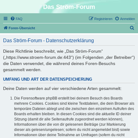
Das Ström-Forum
FAQ
Registrieren
Anmelden
S
Foren-Übersicht
u
Das Ström-Forum - Datenschutzerklärung
c
h
Diese Richtlinie beschreibt, wie „Das Ström-Forum“
(„https://www.stroem-forum.de:443“) (im Folgenden „der Betreiber“)
e
die Daten verwendet, die während deines Foren-Besuchs
gesammelt werden.
UMFANG UND ART DER DATENSPEICHERUNG
Deine Daten werden auf vier verschiedene Arten gesammelt:
Die Forensoftware phpBB erstellt bei deinem Besuch des Boards
mehrere Cookies. Cookies sind kleine Textdateien, die dein Browser als
temporäre Dateien ablegt und die zwischen den einzelnen Aufrufen des
Boards erhalten bleiben. In diesen Cookies sind die aktuelle ID deiner
Sitzung (damit dir alle Seitenaufrufe zugeordnet werden können),
Informationen über die von dir gelesenen Beiträge (zur Markierung
dieser als gelesen/ungelesen; sofern du nicht angemeldet bist) sowie
Informationen über deine Teilnahme an Umfragen (sofern du nicht