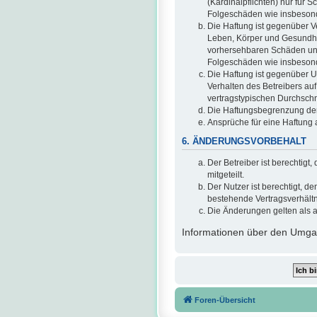
(Kardinalpflichten) nur für S
Folgeschäden wie insbeson
Die Haftung ist gegenüber V
Leben, Körper und Gesundheit
vorhersehbaren Schäden und 
Folgeschäden wie insbeson
Die Haftung ist gegenüber U
Verhalten des Betreibers au
vertragstypischen Durchschn
Die Haftungsbegrenzung der 
Ansprüche für eine Haftung
6. ÄNDERUNGSVORBEHALT
Der Betreiber ist berechtig
mitgeteilt.
Der Nutzer ist berechtigt, 
bestehende Vertragsverhältni
Die Änderungen gelten als 
Informationen über den Umgan
Foren-Übersicht