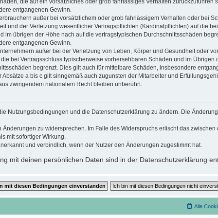
chäden, die auf ein vorsätzliches oder grob fahrlässiges Verhalten zurückzuführen si
dere entgangenen Gewinn.
erbrauchern außer bei vorsätzlichem oder grob fahrlässigem Verhalten oder bei S
 und der Verletzung wesentlicher Vertragspflichten (Kardinalpflichten) auf die be
im übrigen der Höhe nach auf die vertragstypischen Durchschnittsschäden begrenzt
dere entgangenen Gewinn.
nternehmern außer bei der Verletzung von Leben, Körper und Gesundheit oder vor
f die bei Vertragsschluss typischerweise vorhersehbaren Schäden und im Übrigen 
ittsschäden begrenzt. Dies gilt auch für mittelbare Schäden, insbesondere entga
Absätze a bis c gilt sinngemäß auch zugunsten der Mitarbeiter und Erfüllungsgehil
 aus zwingendem nationalem Recht bleiben unberührt.
t, die Nutzungsbedingungen und die Datenschutzerklärung zu ändern. Die Änderung
den Änderungen zu widersprechen. Im Falle des Widerspruchs erlischt das zwische
s mit sofortiger Wirkung.
anerkannt und verbindlich, wenn der Nutzer den Änderungen zugestimmt hat.
g mit deinen persönlichen Daten sind in der Datenschutzerklärung ent
Alle Cook