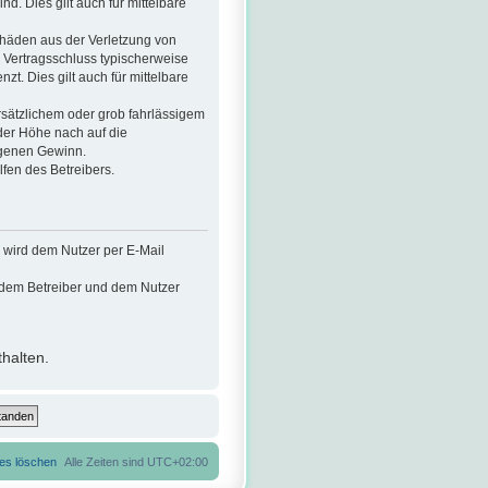
nd. Dies gilt auch für mittelbare
chäden aus der Verletzung von
i Vertragsschluss typischerweise
. Dies gilt auch für mittelbare
sätzlichem oder grob fahrlässigem
der Höhe nach auf die
ngenen Gewinn.
fen des Betreibers.
 wird dem Nutzer per E-Mail
n dem Betreiber und dem Nutzer
halten.
ies löschen
Alle Zeiten sind
UTC+02:00