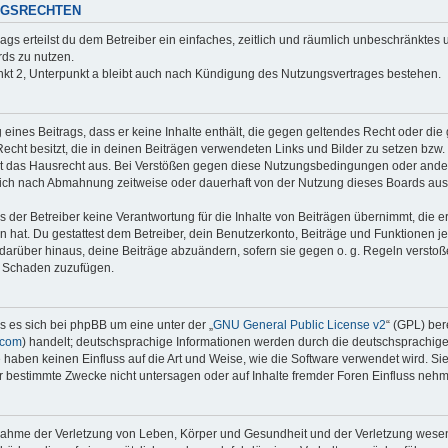
NGSRECHTEN
rags erteilst du dem Betreiber ein einfaches, zeitlich und räumlich unbeschränktes
ds zu nutzen.
kt 2, Unterpunkt a bleibt auch nach Kündigung des Nutzungsvertrages bestehen.
g eines Beitrags, dass er keine Inhalte enthält, die gegen geltendes Recht oder die 
echt besitzt, die in deinen Beiträgen verwendeten Links und Bilder zu setzen bzw
t das Hausrecht aus. Bei Verstößen gegen diese Nutzungsbedingungen oder andere
dich nach Abmahnung zeitweise oder dauerhaft von der Nutzung dieses Boards aus
der Betreiber keine Verantwortung für die Inhalte von Beiträgen übernimmt, die er ni
 hat. Du gestattest dem Betreiber, dein Benutzerkonto, Beiträge und Funktionen je
 darüber hinaus, deine Beiträge abzuändern, sofern sie gegen o. g. Regeln versto
n Schaden zuzufügen.
s es sich bei phpBB um eine unter der „
GNU General Public License v2
“ (GPL) ber
.com
) handelt; deutschsprachige Informationen werden durch die deutschsprachi
e haben keinen Einfluss auf die Art und Weise, wie die Software verwendet wird. S
 bestimmte Zwecke nicht untersagen oder auf Inhalte fremder Foren Einfluss neh
snahme der Verletzung von Leben, Körper und Gesundheit und der Verletzung wesent