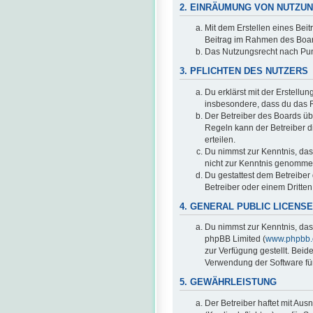
2. EINRÄUMUNG VON NUTZU
Mit dem Erstellen eines Beit
Beitrag im Rahmen des Boar
Das Nutzungsrecht nach Pun
3. PFLICHTEN DES NUTZERS
Du erklärst mit der Erstellun
insbesondere, dass du das R
Der Betreiber des Boards üb
Regeln kann der Betreiber 
erteilen.
Du nimmst zur Kenntnis, dass 
nicht zur Kenntnis genommen
Du gestattest dem Betreiber
Betreiber oder einem Dritte
4. GENERAL PUBLIC LICENSE
Du nimmst zur Kenntnis, das
phpBB Limited (
www.phpbb
zur Verfügung gestellt. Beid
Verwendung der Software für
5. GEWÄHRLEISTUNG
Der Betreiber haftet mit Au