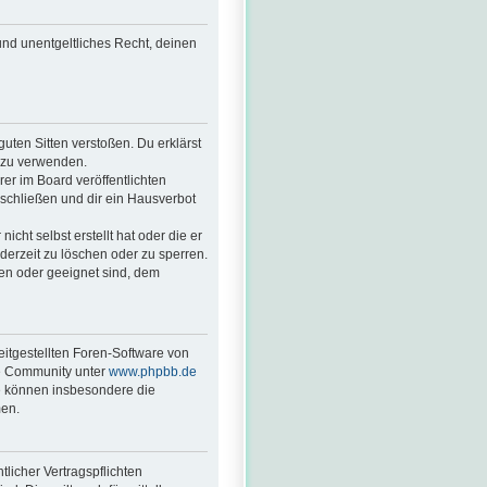
 und unentgeltliches Recht, deinen
guten Sitten verstoßen. Du erklärst
. zu verwenden.
r im Board veröffentlichten
schließen und dir ein Hausverbot
cht selbst erstellt hat oder die er
derzeit zu löschen oder zu sperren.
ßen oder geeignet sind, dem
eitgestellten Foren-Software von
ge Community unter
www.phpbb.de
ie können insbesondere die
men.
licher Vertragspflichten