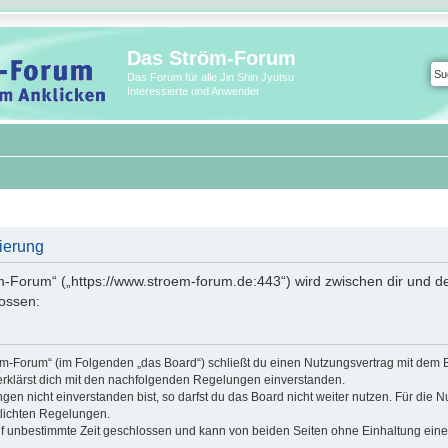
Das Ström-Forum
Das Forum für alle Jin Shin Jyutsu
Interessierte und Anwender
ierung
m-Forum“ („https://www.stroem-forum.de:443“) wird zwischen dir und de
ossen:
röm-Forum“ (im Folgenden „das Board“) schließt du einen Nutzungsvertrag mit dem 
erklärst dich mit den nachfolgenden Regelungen einverstanden.
n nicht einverstanden bist, so darfst du das Board nicht weiter nutzen. Für die N
ntlichten Regelungen.
f unbestimmte Zeit geschlossen und kann von beiden Seiten ohne Einhaltung einer 