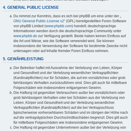
4. GENERAL PUBLIC LICENSE
Du nimmst zur Kenntnis, dass es sich bei phpBB um eine unter der „
GNU General Public License v2
“ (GPL) bereitgestellten Foren-Software
von phpBB Limited (
www.phpbb.com
) handelt; deutschsprachige
Informationen werden durch die deutschsprachige Community unter
www.phpbb.de
zur Verfügung gestellt. Beide haben keinen Einfluss auf
die Art und Weise, wie die Software verwendet wird. Sie können
insbesondere die Verwendung der Software für bestimmte Zwecke nicht
untersagen oder auf Inhalte fremder Foren Einfluss nehmen.
5. GEWÄHRLEISTUNG
Der Betreiber haftet mit Ausnahme der Verletzung von Leben, Körper
und Gesundheit und der Verletzung wesentlicher Vertragspflichten
(Kardinalpflichten) nur für Schäden, die auf ein vorsätzliches oder grob
fahrlässiges Verhalten zurückzuführen sind. Dies gilt auch für mittelbare
Folgeschäden wie insbesondere entgangenen Gewinn.
Die Haftung ist gegenüber Verbrauchern außer bei vorsätzlichem oder
grob fahrlässigem Verhalten oder bei Schäden aus der Verletzung von
Leben, Körper und Gesundheit und der Verletzung wesentlicher
Vertragspflichten (Kardinalpflichten) auf die bei Vertragsschluss
typischerweise vorhersehbaren Schäden und im übrigen der Höhe nach
auf die vertragstypischen Durchschnittsschäden begrenzt. Dies gilt auch
für mittelbare Folgeschäden wie insbesondere entgangenen Gewinn.
Die Haftung ist gegenüber Unternehmern außer bei der Verletzung von