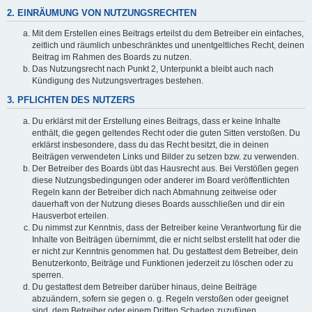
2. EINRÄUMUNG VON NUTZUNGSRECHTEN
Mit dem Erstellen eines Beitrags erteilst du dem Betreiber ein einfaches,
zeitlich und räumlich unbeschränktes und unentgeltliches Recht, deinen
Beitrag im Rahmen des Boards zu nutzen.
Das Nutzungsrecht nach Punkt 2, Unterpunkt a bleibt auch nach
Kündigung des Nutzungsvertrages bestehen.
3. PFLICHTEN DES NUTZERS
Du erklärst mit der Erstellung eines Beitrags, dass er keine Inhalte
enthält, die gegen geltendes Recht oder die guten Sitten verstoßen. Du
erklärst insbesondere, dass du das Recht besitzt, die in deinen
Beiträgen verwendeten Links und Bilder zu setzen bzw. zu verwenden.
Der Betreiber des Boards übt das Hausrecht aus. Bei Verstößen gegen
diese Nutzungsbedingungen oder anderer im Board veröffentlichten
Regeln kann der Betreiber dich nach Abmahnung zeitweise oder
dauerhaft von der Nutzung dieses Boards ausschließen und dir ein
Hausverbot erteilen.
Du nimmst zur Kenntnis, dass der Betreiber keine Verantwortung für die
Inhalte von Beiträgen übernimmt, die er nicht selbst erstellt hat oder die
er nicht zur Kenntnis genommen hat. Du gestattest dem Betreiber, dein
Benutzerkonto, Beiträge und Funktionen jederzeit zu löschen oder zu
sperren.
Du gestattest dem Betreiber darüber hinaus, deine Beiträge
abzuändern, sofern sie gegen o. g. Regeln verstoßen oder geeignet
sind, dem Betreiber oder einem Dritten Schaden zuzufügen.