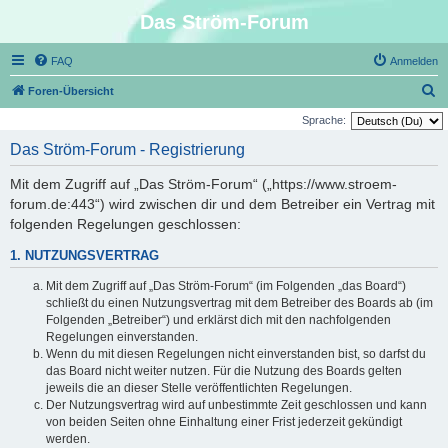
Das Ström-Forum
FAQ
Anmelden
S
Foren-Übersicht
u
Sprache:
c
Das Ström-Forum - Registrierung
h
Mit dem Zugriff auf „Das Ström-Forum“ („https://www.stroem-
e
forum.de:443“) wird zwischen dir und dem Betreiber ein Vertrag mit
folgenden Regelungen geschlossen:
1. NUTZUNGSVERTRAG
Mit dem Zugriff auf „Das Ström-Forum“ (im Folgenden „das Board“)
schließt du einen Nutzungsvertrag mit dem Betreiber des Boards ab (im
Folgenden „Betreiber“) und erklärst dich mit den nachfolgenden
Regelungen einverstanden.
Wenn du mit diesen Regelungen nicht einverstanden bist, so darfst du
das Board nicht weiter nutzen. Für die Nutzung des Boards gelten
jeweils die an dieser Stelle veröffentlichten Regelungen.
Der Nutzungsvertrag wird auf unbestimmte Zeit geschlossen und kann
von beiden Seiten ohne Einhaltung einer Frist jederzeit gekündigt
werden.