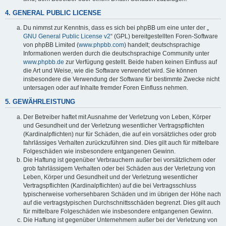
4. GENERAL PUBLIC LICENSE
Du nimmst zur Kenntnis, dass es sich bei phpBB um eine unter der „
GNU General Public License v2
“ (GPL) bereitgestellten Foren-Software
von phpBB Limited (
www.phpbb.com
) handelt; deutschsprachige
Informationen werden durch die deutschsprachige Community unter
www.phpbb.de
zur Verfügung gestellt. Beide haben keinen Einfluss auf
die Art und Weise, wie die Software verwendet wird. Sie können
insbesondere die Verwendung der Software für bestimmte Zwecke nicht
untersagen oder auf Inhalte fremder Foren Einfluss nehmen.
5. GEWÄHRLEISTUNG
Der Betreiber haftet mit Ausnahme der Verletzung von Leben, Körper
und Gesundheit und der Verletzung wesentlicher Vertragspflichten
(Kardinalpflichten) nur für Schäden, die auf ein vorsätzliches oder grob
fahrlässiges Verhalten zurückzuführen sind. Dies gilt auch für mittelbare
Folgeschäden wie insbesondere entgangenen Gewinn.
Die Haftung ist gegenüber Verbrauchern außer bei vorsätzlichem oder
grob fahrlässigem Verhalten oder bei Schäden aus der Verletzung von
Leben, Körper und Gesundheit und der Verletzung wesentlicher
Vertragspflichten (Kardinalpflichten) auf die bei Vertragsschluss
typischerweise vorhersehbaren Schäden und im übrigen der Höhe nach
auf die vertragstypischen Durchschnittsschäden begrenzt. Dies gilt auch
für mittelbare Folgeschäden wie insbesondere entgangenen Gewinn.
Die Haftung ist gegenüber Unternehmern außer bei der Verletzung von