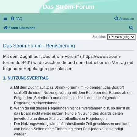
Das Ström-Forum
FAQ
Anmelden
S
Foren-Übersicht
u
Sprache:
c
Das Ström-Forum - Registrierung
h
Mit dem Zugriff auf „Das Ström-Forum“ („https://www.stroem-
e
forum.de:443“) wird zwischen dir und dem Betreiber ein Vertrag mit
folgenden Regelungen geschlossen:
1. NUTZUNGSVERTRAG
Mit dem Zugriff auf „Das Ström-Forum“ (im Folgenden „das Board“)
schließt du einen Nutzungsvertrag mit dem Betreiber des Boards ab (im
Folgenden „Betreiber“) und erklärst dich mit den nachfolgenden
Regelungen einverstanden.
Wenn du mit diesen Regelungen nicht einverstanden bist, so darfst du
das Board nicht weiter nutzen. Für die Nutzung des Boards gelten
jeweils die an dieser Stelle veröffentlichten Regelungen.
Der Nutzungsvertrag wird auf unbestimmte Zeit geschlossen und kann
von beiden Seiten ohne Einhaltung einer Frist jederzeit gekündigt
werden.