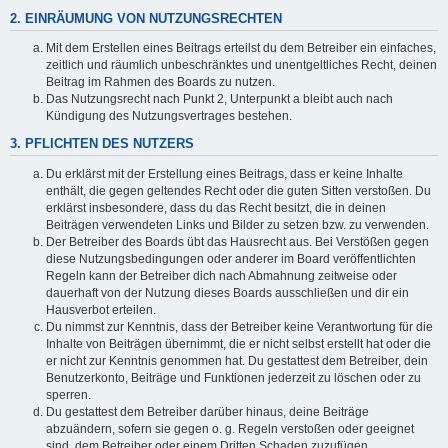
2. EINRÄUMUNG VON NUTZUNGSRECHTEN
Mit dem Erstellen eines Beitrags erteilst du dem Betreiber ein einfaches,
zeitlich und räumlich unbeschränktes und unentgeltliches Recht, deinen
Beitrag im Rahmen des Boards zu nutzen.
Das Nutzungsrecht nach Punkt 2, Unterpunkt a bleibt auch nach
Kündigung des Nutzungsvertrages bestehen.
3. PFLICHTEN DES NUTZERS
Du erklärst mit der Erstellung eines Beitrags, dass er keine Inhalte
enthält, die gegen geltendes Recht oder die guten Sitten verstoßen. Du
erklärst insbesondere, dass du das Recht besitzt, die in deinen
Beiträgen verwendeten Links und Bilder zu setzen bzw. zu verwenden.
Der Betreiber des Boards übt das Hausrecht aus. Bei Verstößen gegen
diese Nutzungsbedingungen oder anderer im Board veröffentlichten
Regeln kann der Betreiber dich nach Abmahnung zeitweise oder
dauerhaft von der Nutzung dieses Boards ausschließen und dir ein
Hausverbot erteilen.
Du nimmst zur Kenntnis, dass der Betreiber keine Verantwortung für die
Inhalte von Beiträgen übernimmt, die er nicht selbst erstellt hat oder die
er nicht zur Kenntnis genommen hat. Du gestattest dem Betreiber, dein
Benutzerkonto, Beiträge und Funktionen jederzeit zu löschen oder zu
sperren.
Du gestattest dem Betreiber darüber hinaus, deine Beiträge
abzuändern, sofern sie gegen o. g. Regeln verstoßen oder geeignet
sind, dem Betreiber oder einem Dritten Schaden zuzufügen.