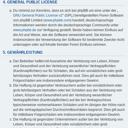
4. GENERAL PUBLIC LICENSE
Du nimmst zur Kenntnis, dass es sich bei phpBB um eine unter der „
GNU General Public License v2
“ (GPL) bereitgestellten Foren-Software
von phpBB Limited (
www.phpbb.com
) handelt; deutschsprachige
Informationen werden durch die deutschsprachige Community unter
www.phpbb.de
zur Verfügung gestellt. Beide haben keinen Einfluss auf
die Art und Weise, wie die Software verwendet wird. Sie können
insbesondere die Verwendung der Software für bestimmte Zwecke nicht
untersagen oder auf Inhalte fremder Foren Einfluss nehmen.
5. GEWÄHRLEISTUNG
Der Betreiber haftet mit Ausnahme der Verletzung von Leben, Körper
und Gesundheit und der Verletzung wesentlicher Vertragspflichten
(Kardinalpflichten) nur für Schäden, die auf ein vorsätzliches oder grob
fahrlässiges Verhalten zurückzuführen sind. Dies gilt auch für mittelbare
Folgeschäden wie insbesondere entgangenen Gewinn.
Die Haftung ist gegenüber Verbrauchern außer bei vorsätzlichem oder
grob fahrlässigem Verhalten oder bei Schäden aus der Verletzung von
Leben, Körper und Gesundheit und der Verletzung wesentlicher
Vertragspflichten (Kardinalpflichten) auf die bei Vertragsschluss
typischerweise vorhersehbaren Schäden und im übrigen der Höhe nach
auf die vertragstypischen Durchschnittsschäden begrenzt. Dies gilt auch
für mittelbare Folgeschäden wie insbesondere entgangenen Gewinn.
Die Haftung ist gegenüber Unternehmern außer bei der Verletzung von
Leben, Körper und Gesundheit oder vorsätzlichem oder grob