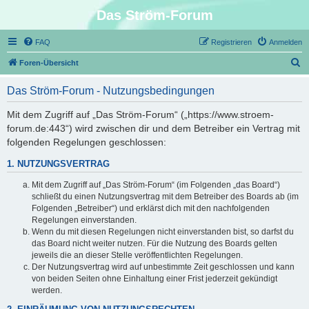
Das Ström-Forum
FAQ
Registrieren
Anmelden
S
Foren-Übersicht
u
Das Ström-Forum - Nutzungsbedingungen
c
h
Mit dem Zugriff auf „Das Ström-Forum“ („https://www.stroem-
forum.de:443“) wird zwischen dir und dem Betreiber ein Vertrag mit
e
folgenden Regelungen geschlossen:
1. NUTZUNGSVERTRAG
Mit dem Zugriff auf „Das Ström-Forum“ (im Folgenden „das Board“)
schließt du einen Nutzungsvertrag mit dem Betreiber des Boards ab (im
Folgenden „Betreiber“) und erklärst dich mit den nachfolgenden
Regelungen einverstanden.
Wenn du mit diesen Regelungen nicht einverstanden bist, so darfst du
das Board nicht weiter nutzen. Für die Nutzung des Boards gelten
jeweils die an dieser Stelle veröffentlichten Regelungen.
Der Nutzungsvertrag wird auf unbestimmte Zeit geschlossen und kann
von beiden Seiten ohne Einhaltung einer Frist jederzeit gekündigt
werden.