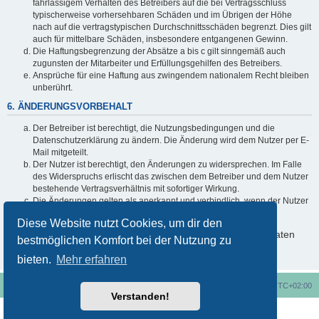
fahrlässigem Verhalten des Betreibers auf die bei Vertragsschluss
typischerweise vorhersehbaren Schäden und im Übrigen der Höhe
nach auf die vertragstypischen Durchschnittsschäden begrenzt. Dies gilt
auch für mittelbare Schäden, insbesondere entgangenen Gewinn.
Die Haftungsbegrenzung der Absätze a bis c gilt sinngemäß auch
zugunsten der Mitarbeiter und Erfüllungsgehilfen des Betreibers.
Ansprüche für eine Haftung aus zwingendem nationalem Recht bleiben
unberührt.
6. ÄNDERUNGSVORBEHALT
Der Betreiber ist berechtigt, die Nutzungsbedingungen und die
Datenschutzerklärung zu ändern. Die Änderung wird dem Nutzer per E-
Mail mitgeteilt.
Der Nutzer ist berechtigt, den Änderungen zu widersprechen. Im Falle
des Widerspruchs erlischt das zwischen dem Betreiber und dem Nutzer
bestehende Vertragsverhältnis mit sofortiger Wirkung.
Die Änderungen gelten als anerkannt und verbindlich, wenn der Nutzer
den Änderungen zugestimmt hat.
Diese Website nutzt Cookies, um dir den
Informationen über den Umgang mit deinen persönlichen Daten
bestmöglichen Komfort bei der Nutzung zu
sind in der Datenschutzerklärung enthalten.
bieten.
Mehr erfahren
Foren-Übersicht
Alle Cookies löschen
Alle Zeiten sind
UTC+02:00
Verstanden!
Nutzungsbedingungen
Datenschutzerklärung
Powered by
phpBB
® Forum Software © phpBB Limited