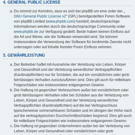
4. GENERAL PUBLIC LICENSE
Du nimmst zur Kenntnis, dass es sich bei phpBB um eine unter der „
GNU General Public License v2
“ (GPL) bereitgestellten Foren-Software
von phpBB Limited (
www.phpbb.com
) handelt; deutschsprachige
Informationen werden durch die deutschsprachige Community unter
www.phpbb.de
zur Verfügung gestellt. Beide haben keinen Einfluss auf
die Art und Weise, wie die Software verwendet wird. Sie können
insbesondere die Verwendung der Software für bestimmte Zwecke nicht
untersagen oder auf Inhalte fremder Foren Einfluss nehmen.
5. GEWÄHRLEISTUNG
Der Betreiber haftet mit Ausnahme der Verletzung von Leben, Körper
und Gesundheit und der Verletzung wesentlicher Vertragspflichten
(Kardinalpflichten) nur für Schäden, die auf ein vorsätzliches oder grob
fahrlässiges Verhalten zurückzuführen sind. Dies gilt auch für mittelbare
Folgeschäden wie insbesondere entgangenen Gewinn.
Die Haftung ist gegenüber Verbrauchern außer bei vorsätzlichem oder
grob fahrlässigem Verhalten oder bei Schäden aus der Verletzung von
Leben, Körper und Gesundheit und der Verletzung wesentlicher
Vertragspflichten (Kardinalpflichten) auf die bei Vertragsschluss
typischerweise vorhersehbaren Schäden und im übrigen der Höhe nach
auf die vertragstypischen Durchschnittsschäden begrenzt. Dies gilt auch
für mittelbare Folgeschäden wie insbesondere entgangenen Gewinn.
Die Haftung ist gegenüber Unternehmern außer bei der Verletzung von
Leben, Körper und Gesundheit oder vorsätzlichem oder grob