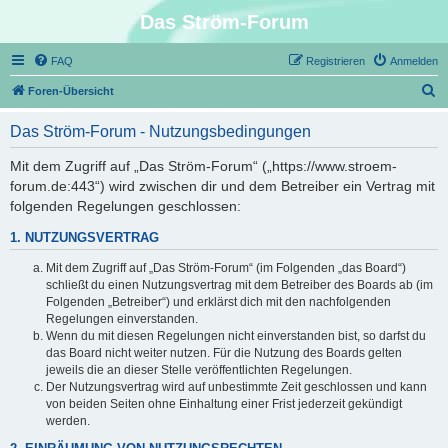
Das Ström-Forum
FAQ
Registrieren
Anmelden
S
Foren-Übersicht
u
Das Ström-Forum - Nutzungsbedingungen
c
h
Mit dem Zugriff auf „Das Ström-Forum“ („https://www.stroem-
forum.de:443“) wird zwischen dir und dem Betreiber ein Vertrag mit
e
folgenden Regelungen geschlossen:
1. NUTZUNGSVERTRAG
Mit dem Zugriff auf „Das Ström-Forum“ (im Folgenden „das Board“)
schließt du einen Nutzungsvertrag mit dem Betreiber des Boards ab (im
Folgenden „Betreiber“) und erklärst dich mit den nachfolgenden
Regelungen einverstanden.
Wenn du mit diesen Regelungen nicht einverstanden bist, so darfst du
das Board nicht weiter nutzen. Für die Nutzung des Boards gelten
jeweils die an dieser Stelle veröffentlichten Regelungen.
Der Nutzungsvertrag wird auf unbestimmte Zeit geschlossen und kann
von beiden Seiten ohne Einhaltung einer Frist jederzeit gekündigt
werden.