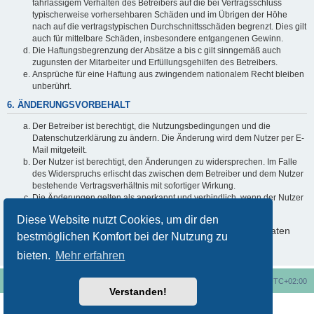
fahrlässigem Verhalten des Betreibers auf die bei Vertragsschluss
typischerweise vorhersehbaren Schäden und im Übrigen der Höhe
nach auf die vertragstypischen Durchschnittsschäden begrenzt. Dies gilt
auch für mittelbare Schäden, insbesondere entgangenen Gewinn.
Die Haftungsbegrenzung der Absätze a bis c gilt sinngemäß auch
zugunsten der Mitarbeiter und Erfüllungsgehilfen des Betreibers.
Ansprüche für eine Haftung aus zwingendem nationalem Recht bleiben
unberührt.
6. ÄNDERUNGSVORBEHALT
Der Betreiber ist berechtigt, die Nutzungsbedingungen und die
Datenschutzerklärung zu ändern. Die Änderung wird dem Nutzer per E-
Mail mitgeteilt.
Der Nutzer ist berechtigt, den Änderungen zu widersprechen. Im Falle
des Widerspruchs erlischt das zwischen dem Betreiber und dem Nutzer
bestehende Vertragsverhältnis mit sofortiger Wirkung.
Die Änderungen gelten als anerkannt und verbindlich, wenn der Nutzer
den Änderungen zugestimmt hat.
Diese Website nutzt Cookies, um dir den
Informationen über den Umgang mit deinen persönlichen Daten
bestmöglichen Komfort bei der Nutzung zu
sind in der Datenschutzerklärung enthalten.
bieten.
Mehr erfahren
Foren-Übersicht
Alle Cookies löschen
Alle Zeiten sind
UTC+02:00
Verstanden!
Nutzungsbedingungen
Datenschutzerklärung
Powered by
phpBB
® Forum Software © phpBB Limited