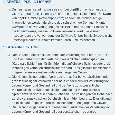
4. GENERAL PUBLIC LICENSE
Du nimmst zur Kenntnis, dass es sich bei phpBB um eine unter der „
GNU General Public License v2
“ (GPL) bereitgestellten Foren-Software
von phpBB Limited (
www.phpbb.com
) handelt; deutschsprachige
Informationen werden durch die deutschsprachige Community unter
www.phpbb.de
zur Verfügung gestellt. Beide haben keinen Einfluss auf
die Art und Weise, wie die Software verwendet wird. Sie können
insbesondere die Verwendung der Software für bestimmte Zwecke nicht
untersagen oder auf Inhalte fremder Foren Einfluss nehmen.
5. GEWÄHRLEISTUNG
Der Betreiber haftet mit Ausnahme der Verletzung von Leben, Körper
und Gesundheit und der Verletzung wesentlicher Vertragspflichten
(Kardinalpflichten) nur für Schäden, die auf ein vorsätzliches oder grob
fahrlässiges Verhalten zurückzuführen sind. Dies gilt auch für mittelbare
Folgeschäden wie insbesondere entgangenen Gewinn.
Die Haftung ist gegenüber Verbrauchern außer bei vorsätzlichem oder
grob fahrlässigem Verhalten oder bei Schäden aus der Verletzung von
Leben, Körper und Gesundheit und der Verletzung wesentlicher
Vertragspflichten (Kardinalpflichten) auf die bei Vertragsschluss
typischerweise vorhersehbaren Schäden und im übrigen der Höhe nach
auf die vertragstypischen Durchschnittsschäden begrenzt. Dies gilt auch
für mittelbare Folgeschäden wie insbesondere entgangenen Gewinn.
Die Haftung ist gegenüber Unternehmern außer bei der Verletzung von
Leben, Körper und Gesundheit oder vorsätzlichem oder grob