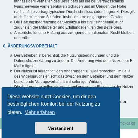
fahrlässigem Verhalten des Betreibers auf die bei Vertragsschluss
typischerweise vorhersehbaren Schäden und im Übrigen der Höhe
nach auf die vertragstypischen Durchschnittsschäden begrenzt. Dies gilt
auch für mittelbare Schäden, insbesondere entgangenen Gewinn.
Die Haftungsbegrenzung der Absätze a bis c gilt sinngemäß auch
zugunsten der Mitarbeiter und Erfüllungsgehilfen des Betreibers.
Ansprüche für eine Haftung aus zwingendem nationalem Recht bleiben
unberührt.
6. ÄNDERUNGSVORBEHALT
Der Betreiber ist berechtigt, die Nutzungsbedingungen und die
Datenschutzerklärung zu ändern. Die Änderung wird dem Nutzer per E-
Mail mitgeteilt.
Der Nutzer ist berechtigt, den Änderungen zu widersprechen. Im Falle
des Widerspruchs erlischt das zwischen dem Betreiber und dem Nutzer
bestehende Vertragsverhältnis mit sofortiger Wirkung.
Die Änderungen gelten als anerkannt und verbindlich, wenn der Nutzer
den Änderungen zugestimmt hat.
Diese Website nutzt Cookies, um dir den
Informationen über den Umgang mit deinen persönlichen Daten
bestmöglichen Komfort bei der Nutzung zu
sind in der Datenschutzerklärung enthalten.
bieten.
Mehr erfahren
Foren-Übersicht
Alle Cookies löschen
Alle Zeiten sind
UTC+02:00
Verstanden!
Nutzungsbedingungen
Datenschutzerklärung
Powered by
phpBB
® Forum Software © phpBB Limited