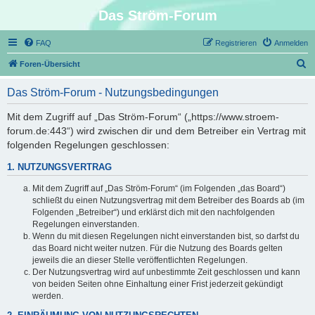
Das Ström-Forum
FAQ
Registrieren
Anmelden
S
Foren-Übersicht
u
Das Ström-Forum - Nutzungsbedingungen
c
h
Mit dem Zugriff auf „Das Ström-Forum“ („https://www.stroem-
forum.de:443“) wird zwischen dir und dem Betreiber ein Vertrag mit
e
folgenden Regelungen geschlossen:
1. NUTZUNGSVERTRAG
Mit dem Zugriff auf „Das Ström-Forum“ (im Folgenden „das Board“)
schließt du einen Nutzungsvertrag mit dem Betreiber des Boards ab (im
Folgenden „Betreiber“) und erklärst dich mit den nachfolgenden
Regelungen einverstanden.
Wenn du mit diesen Regelungen nicht einverstanden bist, so darfst du
das Board nicht weiter nutzen. Für die Nutzung des Boards gelten
jeweils die an dieser Stelle veröffentlichten Regelungen.
Der Nutzungsvertrag wird auf unbestimmte Zeit geschlossen und kann
von beiden Seiten ohne Einhaltung einer Frist jederzeit gekündigt
werden.