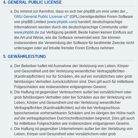
4. GENERAL PUBLIC LICENSE
Du nimmst zur Kenntnis, dass es sich bei phpBB um eine unter der „
GNU General Public License v2
“ (GPL) bereitgestellten Foren-Software
von phpBB Limited (
www.phpbb.com
) handelt; deutschsprachige
Informationen werden durch die deutschsprachige Community unter
www.phpbb.de
zur Verfügung gestellt. Beide haben keinen Einfluss auf
die Art und Weise, wie die Software verwendet wird. Sie können
insbesondere die Verwendung der Software für bestimmte Zwecke nicht
untersagen oder auf Inhalte fremder Foren Einfluss nehmen.
5. GEWÄHRLEISTUNG
Der Betreiber haftet mit Ausnahme der Verletzung von Leben, Körper
und Gesundheit und der Verletzung wesentlicher Vertragspflichten
(Kardinalpflichten) nur für Schäden, die auf ein vorsätzliches oder grob
fahrlässiges Verhalten zurückzuführen sind. Dies gilt auch für mittelbare
Folgeschäden wie insbesondere entgangenen Gewinn.
Die Haftung ist gegenüber Verbrauchern außer bei vorsätzlichem oder
grob fahrlässigem Verhalten oder bei Schäden aus der Verletzung von
Leben, Körper und Gesundheit und der Verletzung wesentlicher
Vertragspflichten (Kardinalpflichten) auf die bei Vertragsschluss
typischerweise vorhersehbaren Schäden und im übrigen der Höhe nach
auf die vertragstypischen Durchschnittsschäden begrenzt. Dies gilt auch
für mittelbare Folgeschäden wie insbesondere entgangenen Gewinn.
Die Haftung ist gegenüber Unternehmern außer bei der Verletzung von
Leben, Körper und Gesundheit oder vorsätzlichem oder grob