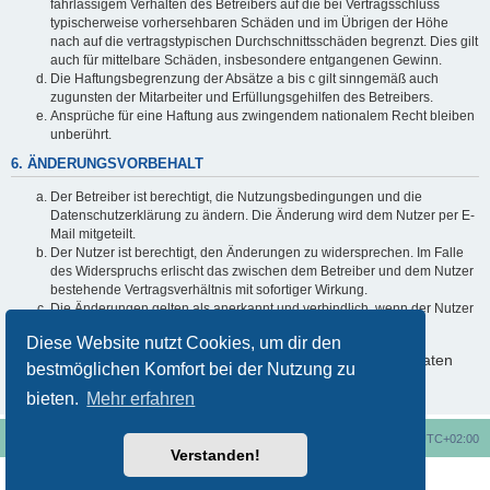
fahrlässigem Verhalten des Betreibers auf die bei Vertragsschluss
typischerweise vorhersehbaren Schäden und im Übrigen der Höhe
nach auf die vertragstypischen Durchschnittsschäden begrenzt. Dies gilt
auch für mittelbare Schäden, insbesondere entgangenen Gewinn.
Die Haftungsbegrenzung der Absätze a bis c gilt sinngemäß auch
zugunsten der Mitarbeiter und Erfüllungsgehilfen des Betreibers.
Ansprüche für eine Haftung aus zwingendem nationalem Recht bleiben
unberührt.
6. ÄNDERUNGSVORBEHALT
Der Betreiber ist berechtigt, die Nutzungsbedingungen und die
Datenschutzerklärung zu ändern. Die Änderung wird dem Nutzer per E-
Mail mitgeteilt.
Der Nutzer ist berechtigt, den Änderungen zu widersprechen. Im Falle
des Widerspruchs erlischt das zwischen dem Betreiber und dem Nutzer
bestehende Vertragsverhältnis mit sofortiger Wirkung.
Die Änderungen gelten als anerkannt und verbindlich, wenn der Nutzer
den Änderungen zugestimmt hat.
Diese Website nutzt Cookies, um dir den
Informationen über den Umgang mit deinen persönlichen Daten
bestmöglichen Komfort bei der Nutzung zu
sind in der Datenschutzerklärung enthalten.
bieten.
Mehr erfahren
Foren-Übersicht
Alle Cookies löschen
Alle Zeiten sind
UTC+02:00
Verstanden!
Nutzungsbedingungen
Datenschutzerklärung
Powered by
phpBB
® Forum Software © phpBB Limited