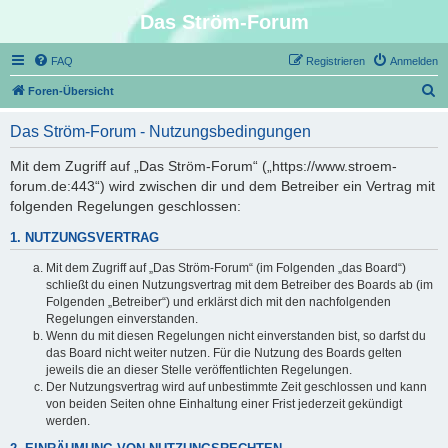
Das Ström-Forum
FAQ
Registrieren
Anmelden
S
Foren-Übersicht
u
Das Ström-Forum - Nutzungsbedingungen
c
h
Mit dem Zugriff auf „Das Ström-Forum“ („https://www.stroem-
forum.de:443“) wird zwischen dir und dem Betreiber ein Vertrag mit
e
folgenden Regelungen geschlossen:
1. NUTZUNGSVERTRAG
Mit dem Zugriff auf „Das Ström-Forum“ (im Folgenden „das Board“)
schließt du einen Nutzungsvertrag mit dem Betreiber des Boards ab (im
Folgenden „Betreiber“) und erklärst dich mit den nachfolgenden
Regelungen einverstanden.
Wenn du mit diesen Regelungen nicht einverstanden bist, so darfst du
das Board nicht weiter nutzen. Für die Nutzung des Boards gelten
jeweils die an dieser Stelle veröffentlichten Regelungen.
Der Nutzungsvertrag wird auf unbestimmte Zeit geschlossen und kann
von beiden Seiten ohne Einhaltung einer Frist jederzeit gekündigt
werden.