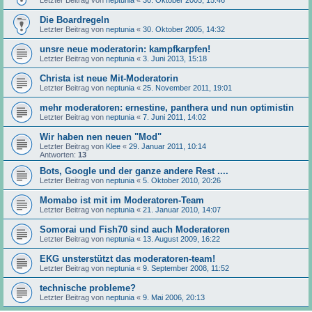
Die Boardregeln
Letzter Beitrag von
neptunia
«
30. Oktober 2005, 14:32
unsre neue moderatorin: kampfkarpfen!
Letzter Beitrag von
neptunia
«
3. Juni 2013, 15:18
Christa ist neue Mit-Moderatorin
Letzter Beitrag von
neptunia
«
25. November 2011, 19:01
mehr moderatoren: ernestine, panthera und nun optimistin
Letzter Beitrag von
neptunia
«
7. Juni 2011, 14:02
Wir haben nen neuen "Mod"
Letzter Beitrag von
Klee
«
29. Januar 2011, 10:14
Antworten:
13
Bots, Google und der ganze andere Rest ....
Letzter Beitrag von
neptunia
«
5. Oktober 2010, 20:26
Momabo ist mit im Moderatoren-Team
Letzter Beitrag von
neptunia
«
21. Januar 2010, 14:07
Somorai und Fish70 sind auch Moderatoren
Letzter Beitrag von
neptunia
«
13. August 2009, 16:22
EKG unsterstützt das moderatoren-team!
Letzter Beitrag von
neptunia
«
9. September 2008, 11:52
technische probleme?
Letzter Beitrag von
neptunia
«
9. Mai 2006, 20:13