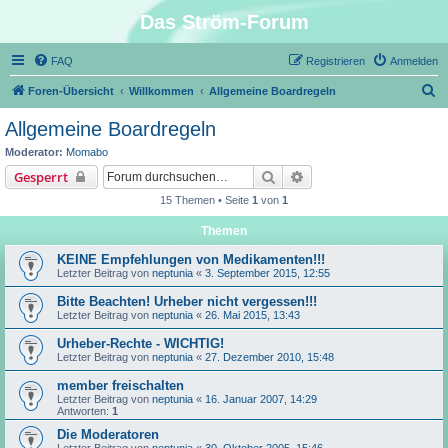
Das Ström-Forum
FAQ
Registrieren
Anmelden
S
Foren-Übersicht
Willkommen
Allgemeine Boardregeln
u
Allgemeine Boardregeln
c
Moderator:
Momabo
h
Suche
Erweiterte Suche
Gesperrt
e
15 Themen • Seite
1
von
1
Themen
KEINE Empfehlungen von Medikamenten!!!
Letzter Beitrag von
neptunia
«
3. September 2015, 12:55
Bitte Beachten! Urheber nicht vergessen!!!
Letzter Beitrag von
neptunia
«
26. Mai 2015, 13:43
Urheber-Rechte - WICHTIG!
Letzter Beitrag von
neptunia
«
27. Dezember 2010, 15:48
member freischalten
Letzter Beitrag von
neptunia
«
16. Januar 2007, 14:29
Antworten:
1
Die Moderatoren
Letzter Beitrag von
neptunia
«
30. Oktober 2005, 15:46