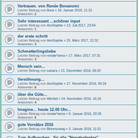
Vertrauen. von Renée Bonanomi
Letzter Beitrag von
Ilona
«
18. Januar 2018, 21:32
Antworten:
2
Sehr interessant ...schöner input
Letzter Beitrag von
AnnSophie
«
13. Juli 2017, 23:04
Antworten:
1
der erste schritt
Letzter Beitrag von
AnnSophie
«
25. März 2017, 22:32
Antworten:
3
Schmetterlingsliebe
Letzter Beitrag von
renate*anna
«
17. März 2017, 07:31
Antworten:
3
Mensch sein...
Letzter Beitrag von
sanara
«
21. Dezember 2016, 06:20
Versöhnung...
Letzter Beitrag von
AnnSophie
«
27. November 2016, 00:16
Antworten:
6
über die Güte...
Letzter Beitrag von
Wichtel
«
24. November 2016, 16:16
Antworten:
4
Imagine... heute 12.00 Uhr...
Letzter Beitrag von
renate*anna
«
9. Januar 2016, 20:35
Antworten:
6
gute Vorsätze 2016
Letzter Beitrag von
Birkenzweig
«
3. Januar 2016, 11:51
Zum Aufhorchen...für alle "Negativdenker"