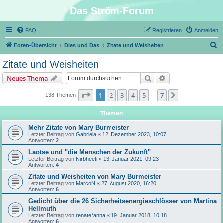
Das Ström-Forum
FAQ
Registrieren
Anmelden
S
Foren-Übersicht
Dies und Das
Zitate und Weisheiten
u
Zitate und Weisheiten
c
Suche
Erweiterte Suche
Neues Thema
h
e
Seite
1
von
7
1
2
3
4
5
7
Nächste
138 Themen
…
Themen
Mehr Zitate von Mary Burmeister
Letzter Beitrag von
Gabriela
«
12. Dezember 2023, 10:07
Antworten:
2
Laotse und "die Menschen der Zukunft"
Letzter Beitrag von
Nirbheeti
«
13. Januar 2021, 09:23
Antworten:
4
Zitate und Weisheiten von Mary Burmeister
Letzter Beitrag von
MarcoN
«
27. August 2020, 16:20
Antworten:
6
Gedicht über die 26 Sicherheitsenergieschlösser von Martina
Hellmuth
Letzter Beitrag von
renate*anna
«
19. Januar 2018, 10:18
Antworten:
6