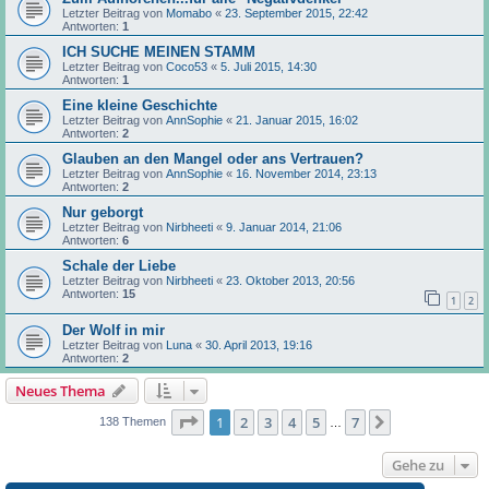
Letzter Beitrag von
Momabo
«
23. September 2015, 22:42
Antworten:
1
ICH SUCHE MEINEN STAMM
Letzter Beitrag von
Coco53
«
5. Juli 2015, 14:30
Antworten:
1
Eine kleine Geschichte
Letzter Beitrag von
AnnSophie
«
21. Januar 2015, 16:02
Antworten:
2
Glauben an den Mangel oder ans Vertrauen?
Letzter Beitrag von
AnnSophie
«
16. November 2014, 23:13
Antworten:
2
Nur geborgt
Letzter Beitrag von
Nirbheeti
«
9. Januar 2014, 21:06
Antworten:
6
Schale der Liebe
Letzter Beitrag von
Nirbheeti
«
23. Oktober 2013, 20:56
Antworten:
15
1
2
Der Wolf in mir
Letzter Beitrag von
Luna
«
30. April 2013, 19:16
Antworten:
2
Neues Thema
Seite
1
von
7
1
2
3
4
5
7
Nächste
138 Themen
…
Gehe zu