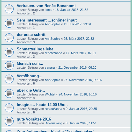
Vertrauen. von Renée Bonanomi
Letzter Beitrag von
Ilona
«
18. Januar 2018, 21:32
Antworten:
2
Sehr interessant ...schöner input
Letzter Beitrag von
AnnSophie
«
13. Juli 2017, 23:04
Antworten:
1
der erste schritt
Letzter Beitrag von
AnnSophie
«
25. März 2017, 22:32
Antworten:
3
Schmetterlingsliebe
Letzter Beitrag von
renate*anna
«
17. März 2017, 07:31
Antworten:
3
Mensch sein...
Letzter Beitrag von
sanara
«
21. Dezember 2016, 06:20
Versöhnung...
Letzter Beitrag von
AnnSophie
«
27. November 2016, 00:16
Antworten:
6
über die Güte...
Letzter Beitrag von
Wichtel
«
24. November 2016, 16:16
Antworten:
4
Imagine... heute 12.00 Uhr...
Letzter Beitrag von
renate*anna
«
9. Januar 2016, 20:35
Antworten:
6
gute Vorsätze 2016
Letzter Beitrag von
Birkenzweig
«
3. Januar 2016, 11:51
Zum Aufhorchen...für alle "Negativdenker"