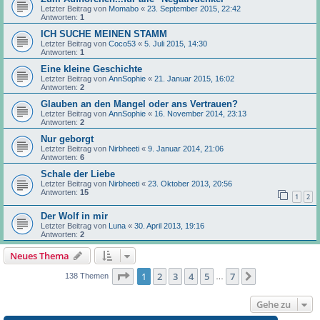
Letzter Beitrag von
Momabo
«
23. September 2015, 22:42
Antworten:
1
ICH SUCHE MEINEN STAMM
Letzter Beitrag von
Coco53
«
5. Juli 2015, 14:30
Antworten:
1
Eine kleine Geschichte
Letzter Beitrag von
AnnSophie
«
21. Januar 2015, 16:02
Antworten:
2
Glauben an den Mangel oder ans Vertrauen?
Letzter Beitrag von
AnnSophie
«
16. November 2014, 23:13
Antworten:
2
Nur geborgt
Letzter Beitrag von
Nirbheeti
«
9. Januar 2014, 21:06
Antworten:
6
Schale der Liebe
Letzter Beitrag von
Nirbheeti
«
23. Oktober 2013, 20:56
Antworten:
15
1
2
Der Wolf in mir
Letzter Beitrag von
Luna
«
30. April 2013, 19:16
Antworten:
2
Neues Thema
Seite
1
von
7
1
2
3
4
5
7
Nächste
138 Themen
…
Gehe zu