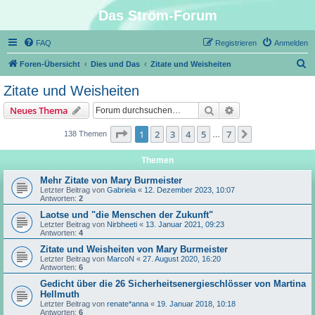
Das Ström-Forum
FAQ
Registrieren
Anmelden
S
Foren-Übersicht
Dies und Das
Zitate und Weisheiten
u
Zitate und Weisheiten
c
Suche
Erweiterte Suche
Neues Thema
h
e
Seite
1
von
7
1
2
3
4
5
7
Nächste
138 Themen
…
Themen
Mehr Zitate von Mary Burmeister
Letzter Beitrag von
Gabriela
«
12. Dezember 2023, 10:07
Antworten:
2
Laotse und "die Menschen der Zukunft"
Letzter Beitrag von
Nirbheeti
«
13. Januar 2021, 09:23
Antworten:
4
Zitate und Weisheiten von Mary Burmeister
Letzter Beitrag von
MarcoN
«
27. August 2020, 16:20
Antworten:
6
Gedicht über die 26 Sicherheitsenergieschlösser von Martina
Hellmuth
Letzter Beitrag von
renate*anna
«
19. Januar 2018, 10:18
Antworten:
6