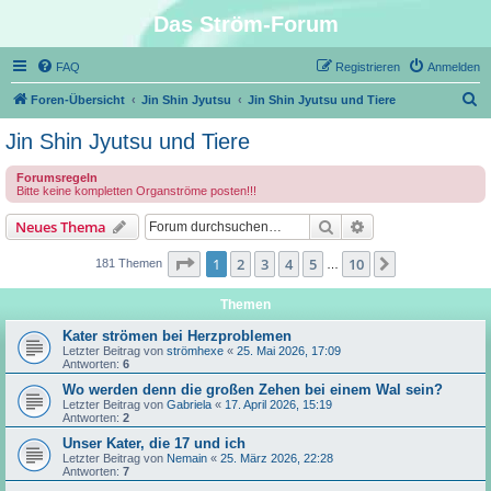
Das Ström-Forum
FAQ
Registrieren
Anmelden
S
Foren-Übersicht
Jin Shin Jyutsu
Jin Shin Jyutsu und Tiere
u
Jin Shin Jyutsu und Tiere
c
Forumsregeln
h
Bitte keine kompletten Organströme posten!!!
e
Suche
Erweiterte Suche
Neues Thema
Seite
1
von
10
1
2
3
4
5
10
Nächste
181 Themen
…
Themen
Kater strömen bei Herzproblemen
Letzter Beitrag von
strömhexe
«
25. Mai 2026, 17:09
Antworten:
6
Wo werden denn die großen Zehen bei einem Wal sein?
Letzter Beitrag von
Gabriela
«
17. April 2026, 15:19
Antworten:
2
Unser Kater, die 17 und ich
Letzter Beitrag von
Nemain
«
25. März 2026, 22:28
Antworten:
7