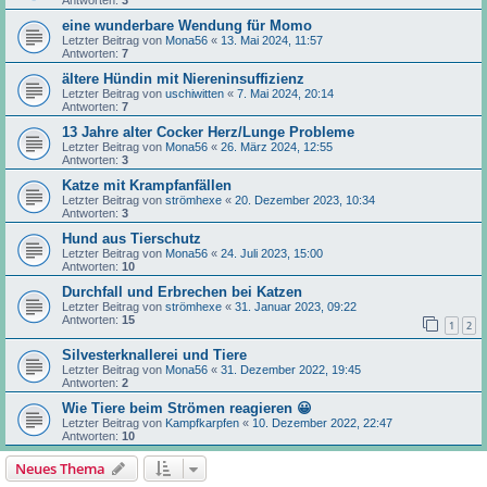
eine wunderbare Wendung für Momo
Letzter Beitrag von
Mona56
«
13. Mai 2024, 11:57
Antworten:
7
ältere Hündin mit Niereninsuffizienz
Letzter Beitrag von
uschiwitten
«
7. Mai 2024, 20:14
Antworten:
7
13 Jahre alter Cocker Herz/Lunge Probleme
Letzter Beitrag von
Mona56
«
26. März 2024, 12:55
Antworten:
3
Katze mit Krampfanfällen
Letzter Beitrag von
strömhexe
«
20. Dezember 2023, 10:34
Antworten:
3
Hund aus Tierschutz
Letzter Beitrag von
Mona56
«
24. Juli 2023, 15:00
Antworten:
10
Durchfall und Erbrechen bei Katzen
Letzter Beitrag von
strömhexe
«
31. Januar 2023, 09:22
Antworten:
15
1
2
Silvesterknallerei und Tiere
Letzter Beitrag von
Mona56
«
31. Dezember 2022, 19:45
Antworten:
2
Wie Tiere beim Strömen reagieren 😀
Letzter Beitrag von
Kampfkarpfen
«
10. Dezember 2022, 22:47
Antworten:
10
Neues Thema