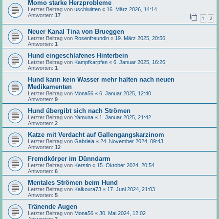
Momo starke Herzprobleme
Letzter Beitrag von
uschiwitten
«
16. März 2026, 14:14
Antworten:
17
1
2
Neuer Kanal Tina von Brueggen
Letzter Beitrag von
Rosenfreundin
«
19. März 2025, 20:56
Antworten:
1
Hund eingeschlafenes Hinterbein
Letzter Beitrag von
Kampfkarpfen
«
6. Januar 2025, 16:26
Antworten:
1
Hund kann kein Wasser mehr halten nach neuen
Medikamenten
Letzter Beitrag von
Mona56
«
6. Januar 2025, 12:40
Antworten:
9
Hund übergibt sich nach Strömen
Letzter Beitrag von
Yamuna
«
1. Januar 2025, 21:42
Antworten:
2
Katze mit Verdacht auf Gallengangskarzinom
Letzter Beitrag von
Gabriela
«
24. November 2024, 09:43
Antworten:
12
Fremdkörper im Dünndarm
Letzter Beitrag von
Kerstin
«
15. Oktober 2024, 20:54
Antworten:
6
Mentales Strömen beim Hund
Letzter Beitrag von
Kaikoura73
«
17. Juni 2024, 21:03
Antworten:
5
Tränende Augen
Letzter Beitrag von
Mona56
«
30. Mai 2024, 12:02
Antworten:
3