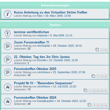
Bekanntmachungen
Kurze Anleitung zu den Virtuellen Ström-Treffen
Letzter Beitrag von
Klee
«
30. März 2009, 13:58
Themen
termine veröffentlichen
Letzter Beitrag von
neptunia
«
5. Mai 2008, 12:14
Zoom Forumstreffen ?!
Letzter Beitrag von
AnnSophie
«
28. Oktober 2025, 20:41
Antworten:
25
1
2
21. Oktober, Tag des Jin Shin Jyutsu
Letzter Beitrag von
Estrella
«
22. Oktober 2025, 11:05
Antworten:
2
Forumstreffen Oktober 2025
Letzter Beitrag von
strömhexe
«
23. September 2025, 07:06
Antworten:
34
1
2
3
Projekt Nr IV - "Besondere Sequenzen"
Letzter Beitrag von
strömhexe
«
13. Juli 2025, 21:02
Antworten:
73
1
2
3
4
5
Forumstreffen Oktober 2024
Letzter Beitrag von
Kampfkarpfen
«
16. Oktober 2024, 12:32
Antworten:
49
1
2
3
4