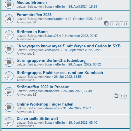
Mudras Strömen
Letzter Beitrag von
SusanneBerlin
«
14. April 2024, 15:29
Forumstreffen 2023
Letzter Beitrag von
Kampfkarpfen
«
12. Oktober 2023, 21:13
Antworten:
59
1
2
3
4
Strömen in Bonn
Letzter Beitrag von
Sakura26
«
9. November 2022, 09:47
Antworten:
2
"A voyage to know myself" mit Wayne und Carlos in SXB
Letzter Beitrag von
AnnSophie
«
18. September 2022, 23:25
Antworten:
2
Strömgruppe in Berlin-Charlottenburg
Letzter Beitrag von
SusanneBerlin
«
26. August 2022, 08:32
Strömgruppe, Praktiker ect. rund um Kulmbach
Letzter Beitrag von
Klee
«
26. Juli 2022, 18:55
Antworten:
1
Strömtreffen 2022 in Präsenz
Letzter Beitrag von
strömhexe
«
26. Juni 2022, 17:49
Antworten:
19
1
2
Online Workshop Finger halten
Letzter Beitrag von
strömhexe
«
31. Mai 2022, 20:07
Antworten:
1
Die virtuelle Strömwelt
Letzter Beitrag von
SusanneBerlin
«
19. Juni 2021, 08:40
Antworten:
1