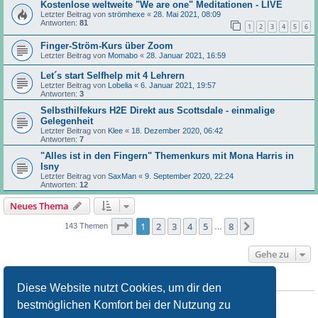
Kostenlose weltweite "We are one" Meditationen - LIVE
Letzter Beitrag von
strömhexe
«
28. Mai 2021, 08:09
Antworten:
81
1
2
3
4
5
6
Finger-Ström-Kurs über Zoom
Letzter Beitrag von
Momabo
«
28. Januar 2021, 16:59
Let´s start Selfhelp mit 4 Lehrern
Letzter Beitrag von
Lobelia
«
6. Januar 2021, 19:57
Antworten:
3
Selbsthilfekurs H2E Direkt aus Scottsdale - einmalige
Gelegenheit
Letzter Beitrag von
Klee
«
18. Dezember 2020, 06:42
Antworten:
7
"Alles ist in den Fingern" Themenkurs mit Mona Harris in
Isny
Letzter Beitrag von
SaxMan
«
9. September 2020, 22:24
Antworten:
12
Neues Thema
Seite
1
von
8
1
2
3
4
5
8
Nächste
143 Themen
…
Gehe zu
BERECHTIGUNGEN IN DIESEM FORUM
Diese Website nutzt Cookies, um dir den
Du darfst
keine
neuen Themen in diesem Forum erstellen.
bestmöglichen Komfort bei der Nutzung zu
Du darfst
keine
Antworten zu Themen in diesem Forum erstellen.