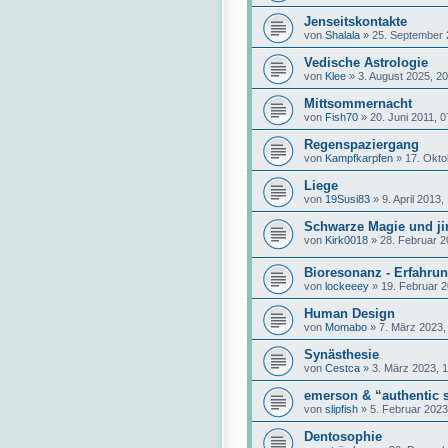
Jenseitskontakte
von
Shalala
»
25. September 
Vedische Astrologie
von
Klee
»
3. August 2025, 20
Mittsommernacht
von
Fish70
»
20. Juni 2011, 0
Regenspaziergang
von
Kampfkarpfen
»
17. Okto
Liege
von
19Susi83
»
9. April 2013,
Schwarze Magie und jin
von
Kirk0018
»
28. Februar 2
Bioresonanz - Erfahru
von
lockeeey
»
19. Februar 2
Human Design
von
Momabo
»
7. März 2023,
Synästhesie
von
Cestca
»
3. März 2023, 1
emerson & “authentic s
von
slipfish
»
5. Februar 2023
Dentosophie