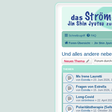
Schnellzugriff
FAQ
Foren-Übersicht
Jin Shin Jyut
Und alles andere nebe
Neues Thema
THEMEN
Ms Irene Lauretti
von
Estrella
»
23. Juni 2026, 
Fragen von Estrella
von
Estrella
»
15. Juni 2026, 
Long-Covid
von
strömhexe
»
22. April 20
Polaritätstherapie (Selb
von
Estrella
»
12. Oktober 20