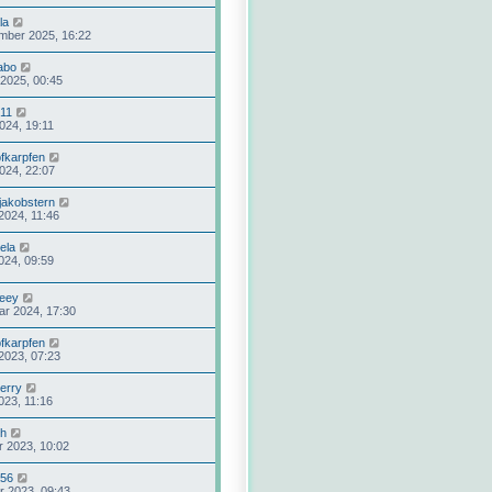
la
mber 2025, 16:22
abo
 2025, 00:45
011
2024, 19:11
fkarpfen
2024, 22:07
jakobstern
2024, 11:46
ela
024, 09:59
eeey
ar 2024, 17:30
fkarpfen
2023, 07:23
erry
023, 11:16
sh
r 2023, 10:02
56
r 2023, 09:43