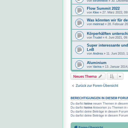
von
strömhexe
»
30. Dezemb
Flow Summit 2022
von
Klee
»
27. März 2022, 09
Was könnten wir für de
von
meinrad
»
28. Februar 20
Körperhälften unterschi
von
Trudel
»
4. Juni 2021, 09
Super interessante und
LnB
von
Andrea
»
11. Juni 2010, 
Aluminium
von
Varina
»
13. Januar 2014
Neues Thema
Zurück zur Foren-Übersicht
BERECHTIGUNGEN IN DIESEM FORU
Du darfst
keine
neuen Themen in diesem 
Du darfst
keine
Antworten zu Themen in 
Du darfst deine Beiträge in diesem Foru
Du darfst deine Beiträge in diesem Foru
Foren-Übersicht