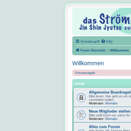
Schnellzugriff
FAQ
Foren-Übersicht
Willkommen
Willkommen
Forumsregeln
FORUM
Allgemeine Boardregel
Bitte lesen. Hier geht es um 
vermeiden wollen.
Moderator:
Momabo
Neue Mitglieder stellen
Bitte stellt Euch vor, wenn Ihr
Moderator:
Momabo
Alles zum Forum
Hier finden alle Themen Platz