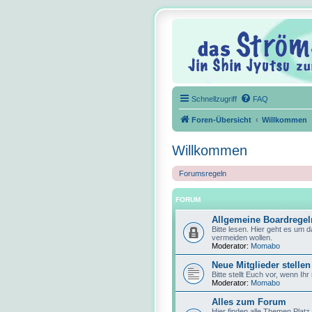
Schnellzugriff
FAQ
Foren-Übersicht
Willkommen
Willkommen
Forumsregeln
FORUM
Allgemeine Boardregel
Bitte lesen. Hier geht es um 
vermeiden wollen.
Moderator:
Momabo
Neue Mitglieder stellen
Bitte stellt Euch vor, wenn Ihr
Moderator:
Momabo
Alles zum Forum
Hier finden alle Themen Platz