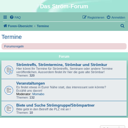
Das Ström-Forum
FAQ
Registrieren
Anmelden
S
Foren-Übersicht
Termine
u
Termine
c
Forumsregeln
h
e
Forum
Strömtreffs, Strömtermine, Strömbar und Strömkur
Hier könnt Ihr Termine für Strömtreffs, Seminare oder andere Termine
veröffentlichen. Ausserdem findet ihr hier die gute alte Strömbar!
Themen:
320
Veranstaltungen
Es findet etwas in Eurer Nähe statt, das interessant sein könnte?
Erzählt uns davon!
Moderator:
Momabo
Themen:
132
Biete und Suche Strömgruppe/Strömpartner
Bitte gebt in den Betreff die PLZ mit an !
Themen:
10