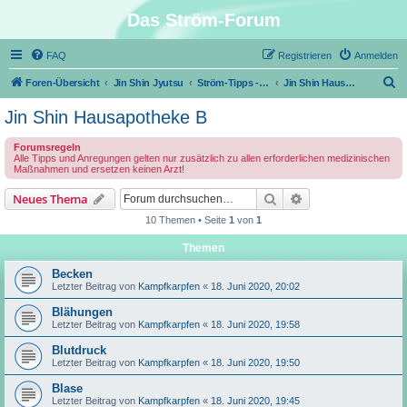
Das Ström-Forum
FAQ
Registrieren
Anmelden
S
Foren-Übersicht
Jin Shin Jyutsu
Ström-Tipps - Erste Hilfe mit Jin Shin Jyutsu
Jin Shin Hausapotheke B
u
Jin Shin Hausapotheke B
c
Forumsregeln
h
Alle Tipps und Anregungen gelten nur zusätzlich zu allen erforderlichen medizinischen
Maßnahmen und ersetzen keinen Arzt!
e
Suche
Erweiterte Suche
Neues Thema
10 Themen • Seite
1
von
1
Themen
Becken
Letzter Beitrag von
Kampfkarpfen
«
18. Juni 2020, 20:02
Blähungen
Letzter Beitrag von
Kampfkarpfen
«
18. Juni 2020, 19:58
Blutdruck
Letzter Beitrag von
Kampfkarpfen
«
18. Juni 2020, 19:50
Blase
Letzter Beitrag von
Kampfkarpfen
«
18. Juni 2020, 19:45