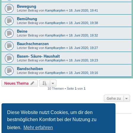
Bewegung
Letzter Beitrag von
Kampfkarpfen
«
18. Juni 2020, 19:41
Bemühung
Letzter Beitrag von
Kampfkarpfen
«
18. Juni 2020, 19:38
Beine
Letzter Beitrag von
Kampfkarpfen
«
18. Juni 2020, 19:32
Bauchschmerzen
Letzter Beitrag von
Kampfkarpfen
«
18. Juni 2020, 19:27
Basen- Säure- Haushalt
Letzter Beitrag von
Kampfkarpfen
«
18. Juni 2020, 19:23
Bandscheiben
Letzter Beitrag von
Kampfkarpfen
«
18. Juni 2020, 19:16
Neues Thema
10 Themen • Seite
1
von
1
Gehe zu
BERECHTIGUNGEN IN DIESEM FORUM
Diese Website nutzt Cookies, um dir den
Du darfst
keine
neuen Themen in diesem Forum erstellen.
bestmöglichen Komfort bei der Nutzung zu
Du darfst
keine
Antworten zu Themen in diesem Forum erstellen.
Du darfst deine Beiträge in diesem Forum
nicht
ändern.
bieten.
Mehr erfahren
Du darfst deine Beiträge in diesem Forum
nicht
löschen.