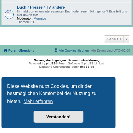
Buch / Presse / TV andere
Ihr habt von einem interessanten Buch oder einem Film gehört? Bitte teilt uns
hier davon mit!
Moderator:
Momabo
Themen:
81
Gehe zu
Foren-Übersicht
Alle Cookies löschen
Alle Zeiten sind
UTC+02:00
Nutzungsbedingungen
Datenschutzerklärung
Powered by
phpBB
® Forum Software © phpBB Limited
Deutsche Übersetzung durch
phpBB.de
Diese Website nutzt Cookies, um dir den
bestmöglichen Komfort bei der Nutzung zu
bieten.
Mehr erfahren
Verstanden!