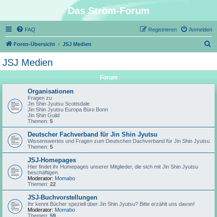
Das Ström-Forum
FAQ
Registrieren
Anmelden
S
Foren-Übersicht
JSJ Medien
u
JSJ Medien
c
Forum
h
e
Organisationen
Fragen zu
Jin Shin Jyutsu Scottsdale
Jin Shin Jyutsu Europa Büro Bonn
Jin Shin Guild
Themen:
5
Deutscher Fachverband für Jin Shin Jyutsu
Wissenswertes und Fragen zum Deutschen Dachverband für Jin Shin Jyutsu
Themen:
5
JSJ-Homepages
Hier findet ihr Homepages unserer Mitglieder, die sich mit Jin Shin Jyutsu
beschäftigen.
Moderator:
Momabo
Themen:
22
JSJ-Buchvorstellungen
Ihr kennt Bücher speziell über Jin Shin Jyutsu? Bitte erzählt uns davon!
Moderator:
Momabo
Themen:
59