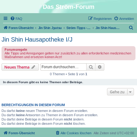
Das Ström-Forum
FAQ
Registrieren
Anmelden
S
Foren-Übersicht
Jin Shin Jyutsu
Ström-Tipps - Erste Hilfe mit Jin Shin Jyutsu
Jin Shin Hausapotheke I/J
u
Jin Shin Hausapotheke I/J
c
Forumsregeln
h
Alle Tipps und Anregungen gelten nur zusätzlich zu allen erforderlichen medizinischen
Maßnahmen und ersetzen keinen Arzt!
e
Suche
Erweiterte Suche
Neues Thema
0 Themen • Seite
1
von
1
In diesem Forum gibt es keine Themen oder Beiträge.
Gehe zu
BERECHTIGUNGEN IN DIESEM FORUM
Du darfst
keine
neuen Themen in diesem Forum erstellen.
Du darfst
keine
Antworten zu Themen in diesem Forum erstellen.
Du darfst deine Beiträge in diesem Forum
nicht
ändern.
Du darfst deine Beiträge in diesem Forum
nicht
löschen.
Foren-Übersicht
Alle Cookies löschen
Alle Zeiten sind
UTC+02:00