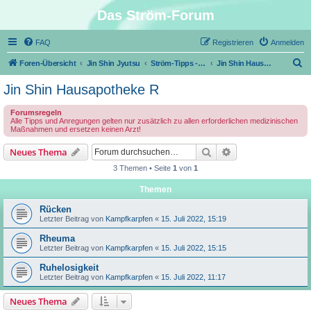
Das Ström-Forum
FAQ
Registrieren
Anmelden
S
Foren-Übersicht
Jin Shin Jyutsu
Ström-Tipps - Erste Hilfe mit Jin Shin Jyutsu
Jin Shin Hausapotheke R
u
Jin Shin Hausapotheke R
c
Forumsregeln
h
Alle Tipps und Anregungen gelten nur zusätzlich zu allen erforderlichen medizinischen
Maßnahmen und ersetzen keinen Arzt!
e
Suche
Erweiterte Suche
Neues Thema
3 Themen • Seite
1
von
1
Themen
Rücken
Letzter Beitrag von
Kampfkarpfen
«
15. Juli 2022, 15:19
Rheuma
Letzter Beitrag von
Kampfkarpfen
«
15. Juli 2022, 15:15
Ruhelosigkeit
Letzter Beitrag von
Kampfkarpfen
«
15. Juli 2022, 11:17
Neues Thema