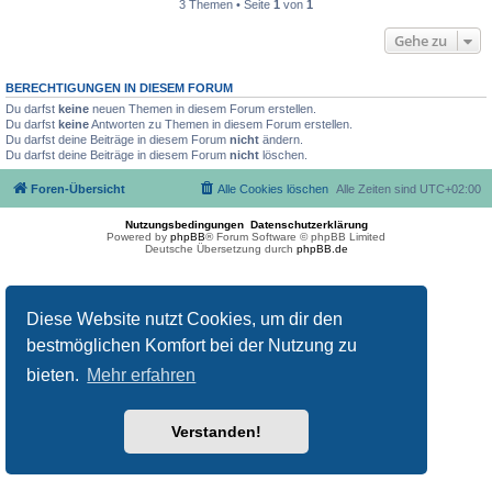
3 Themen • Seite
1
von
1
Gehe zu
BERECHTIGUNGEN IN DIESEM FORUM
Du darfst
keine
neuen Themen in diesem Forum erstellen.
Du darfst
keine
Antworten zu Themen in diesem Forum erstellen.
Du darfst deine Beiträge in diesem Forum
nicht
ändern.
Du darfst deine Beiträge in diesem Forum
nicht
löschen.
Foren-Übersicht
Alle Cookies löschen
Alle Zeiten sind
UTC+02:00
Nutzungsbedingungen
Datenschutzerklärung
Powered by
phpBB
® Forum Software © phpBB Limited
Deutsche Übersetzung durch
phpBB.de
Diese Website nutzt Cookies, um dir den
bestmöglichen Komfort bei der Nutzung zu
bieten.
Mehr erfahren
Verstanden!