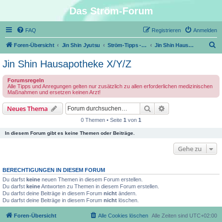
Das Ström-Forum
FAQ
Registrieren
Anmelden
S
Foren-Übersicht
Jin Shin Jyutsu
Ström-Tipps - Erste Hilfe mit Jin Shin Jyutsu
Jin Shin Hausapotheke X/Y/Z
u
Jin Shin Hausapotheke X/Y/Z
c
Forumsregeln
h
Alle Tipps und Anregungen gelten nur zusätzlich zu allen erforderlichen medizinischen
Maßnahmen und ersetzen keinen Arzt!
e
Suche
Erweiterte Suche
Neues Thema
0 Themen • Seite
1
von
1
In diesem Forum gibt es keine Themen oder Beiträge.
Gehe zu
BERECHTIGUNGEN IN DIESEM FORUM
Du darfst
keine
neuen Themen in diesem Forum erstellen.
Du darfst
keine
Antworten zu Themen in diesem Forum erstellen.
Du darfst deine Beiträge in diesem Forum
nicht
ändern.
Du darfst deine Beiträge in diesem Forum
nicht
löschen.
Foren-Übersicht
Alle Cookies löschen
Alle Zeiten sind
UTC+02:00